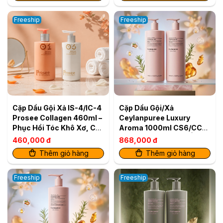
Freeship
Freeship
Cặp Dầu Gội Xả IS-4/IC-4
Cặp Dầu Gội/Xả
Prosee Collagen 460ml –
Ceylanpuree Luxury
Phục Hồi Tóc Khô Xơ, Chẻ
Aroma 1000ml CS6/CC6
Ngọn & Gãy Rụng
– Phục Hồi & Dưỡng Ẩm
460,000 đ
868,000 đ
Cho Mái Tóc Mềm Mượt
Thêm giỏ hàng
Thêm giỏ hàng
Chuẩn Salon
Freeship
Freeship