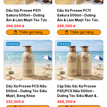
Dầu Gội Prosee PS11
Dầu Xả Prosee PC11
Sakura 500ml – Dưỡng
Sakura 500ml – Dưỡng
Ẩm & Làm Mượt Tóc Tức
Ẩm & Làm Mượt Tóc Tức
Thì
Thì
266,000 đ
266,000 đ
Thêm giỏ hàng
Thêm giỏ hàng
Freeship
Freeship
Dầu Xả Prosee PC5 Nâu
Cặp Dầu Gội Xả Prosee
500ml – Dưỡng Tóc Siêu
PS5/PC5 Nâu 500ml –
Mượt, Bóng Khỏe
Dưỡng Tóc Siêu Mượt &
Bóng Khỏe
233,000 đ
466,000 đ