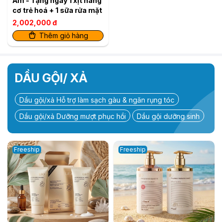
Ẩm - Tặng ngay 1 xịt nâng
cơ trẻ hoá + 1 sữa rửa mặt
2,002,000 đ
Thêm giỏ hàng
DẦU GỘI/ XẢ
Dầu gội/xả Hỗ trợ làm sạch gàu & ngăn rụng tóc
Dầu gội/xả Dưỡng mượt phục hồi
Dầu gội dưỡng sinh
Freeship
Freeship