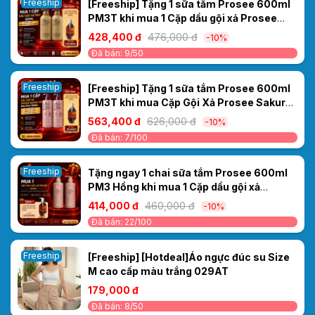
Freeship
[Freeship] Tặng 1 sữa tắm Prosee 600ml
PM3T khi mua 1 Cặp dầu gội xả Prosee
nâu 500ml PS5/PC5
428,400 đ
476,000 đ
-10%
Đã bán: 9/50
Freeship
[Freeship] Tặng 1 sữa tắm Prosee 600ml
PM3T khi mua Cặp Gội Xả Prosee Sakura
Tím PS4/PC4 700ml– Cho Tóc Dầu, Giảm
563,400 đ
626,000 đ
-10%
Bết Dính & Chống Rụng
Đã bán: 7/100
Freeship
Tặng ngay 1 chai sữa tắm Prosee 600ml
PM3 Hồng khi mua 1 Cặp dầu gội xả
Prosee PS2/PC2 Sakura Moisturizing
414,000 đ
460,000 đ
-10%
500ml – KHỬ MÙI MỒ HÔI DẦU- MIỄN PHÍ
Đã bán: 22/100
SHIP
Freeship
[Freeship] [Hotdeal]Áo ngực đúc su Size
M cao cấp màu trắng 029AT
179,000 đ
Đã bán: 8/50