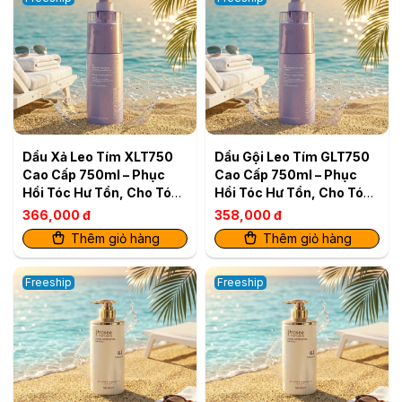
Dầu Xả Leo Tím XLT750
Dầu Gội Leo Tím GLT750
Cao Cấp 750ml – Phục
Cao Cấp 750ml – Phục
Hồi Tóc Hư Tổn, Cho Tóc
Hồi Tóc Hư Tổn, Cho Tóc
Mềm Mượt
Mềm Mượt
366,000 đ
358,000 đ
Thêm giỏ hàng
Thêm giỏ hàng
Freeship
Freeship