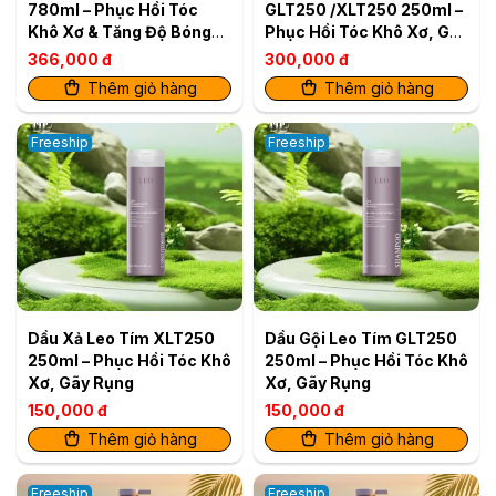
780ml – Phục Hồi Tóc
GLT250 /XLT250 250ml –
Khô Xơ & Tăng Độ Bóng
Phục Hồi Tóc Khô Xơ, Gãy
Mượt
Rụng (2 sản phẩm)
366,000 đ
300,000 đ
Thêm giỏ hàng
Thêm giỏ hàng
Freeship
Freeship
Dầu Xả Leo Tím XLT250
Dầu Gội Leo Tím GLT250
250ml – Phục Hồi Tóc Khô
250ml – Phục Hồi Tóc Khô
Xơ, Gãy Rụng
Xơ, Gãy Rụng
150,000 đ
150,000 đ
Thêm giỏ hàng
Thêm giỏ hàng
Freeship
Freeship