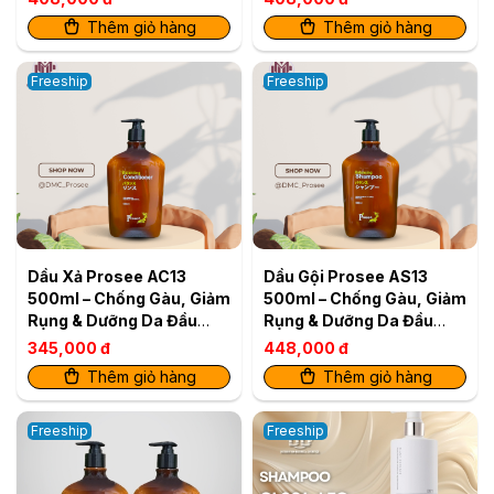
Thêm giỏ hàng
Thêm giỏ hàng
Freeship
Freeship
Dầu Xả Prosee AC13
Dầu Gội Prosee AS13
500ml – Chống Gàu, Giảm
500ml – Chống Gàu, Giảm
Rụng & Dưỡng Da Đầu
Rụng & Dưỡng Da Đầu
Khỏe
Khỏe
345,000 đ
448,000 đ
Thêm giỏ hàng
Thêm giỏ hàng
Freeship
Freeship