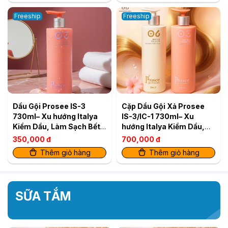
Freeship
Freeship
Dầu Gội Prosee IS-3
Cặp Dầu Gội Xả Prosee
730ml– Xu hướng Italya
IS-3/IC-1 730ml– Xu
Kiềm Dầu, Làm Sạch Bết
hướng Italya Kiềm Dầu,
& Cho Tóc Tơi Phồng Tự
Làm Sạch Bết & Cho Tóc
350,000 đ
700,000 đ
Nhiên
Tơi Phồng Tự Nhiên
Thêm giỏ hàng
Thêm giỏ hàng
SỮA TẮM