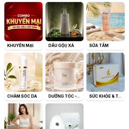
KHUYẾN MẠI
DẦU GỘI/ XẢ
SỮA TẮM
CHĂM SÓC DA
DƯỠNG TÓC - TẠO KIỂU TÓC
SỨC KHỎE & TIÊU DÙNG