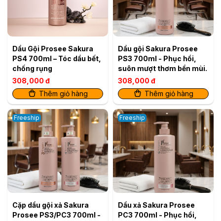
Dầu Gội Prosee Sakura
Dầu gội Sakura Prosee
PS4 700ml – Tóc dầu bết,
PS3 700ml - Phục hồi,
chống rụng
suôn mượt thơm bền mùi.
308,000 đ
308,000 đ
Thêm giỏ hàng
Thêm giỏ hàng
Freeship
Freeship
Cặp dầu gội xả Sakura
Dầu xả Sakura Prosee
Prosee PS3/PC3 700ml -
PC3 700ml - Phục hồi,