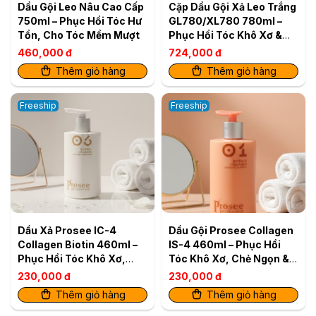
Dầu Gội Leo Nâu Cao Cấp
Cặp Dầu Gội Xả Leo Trắng
750ml – Phục Hồi Tóc Hư
GL780/XL780 780ml –
Tổn, Cho Tóc Mềm Mượt
Phục Hồi Tóc Khô Xơ &
Tăng Độ Bóng Mượt
460,000 đ
724,000 đ
Thêm giỏ hàng
Thêm giỏ hàng
Freeship
Freeship
Dầu Xả Prosee IC-4
Dầu Gội Prosee Collagen
Collagen Biotin 460ml –
IS-4 460ml – Phục Hồi
Phục Hồi Tóc Khô Xơ,
Tóc Khô Xơ, Chẻ Ngọn &
Giảm Gãy Rụng
Gãy Rụng
230,000 đ
230,000 đ
Thêm giỏ hàng
Thêm giỏ hàng