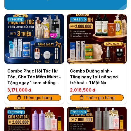
Freeship
Freeship
Combo Phục Hồi Tóc Hư
Combo Dưỡng sinh -
Tổn, Cho Tóc Mềm Mượt -
Tặng ngay 1 xịt nâng cơ
Tặng ngay 1 kem chống
trẻ hoá + 1 Mặt Nạ
nắng BB + 1 hộp phấn
3,171,000 đ
2,018,500 đ
nước Cushion + 1 Xịt nâng
Thêm giỏ hàng
Thêm giỏ hàng
cơ trẻ hoá
Freeship
Freeship