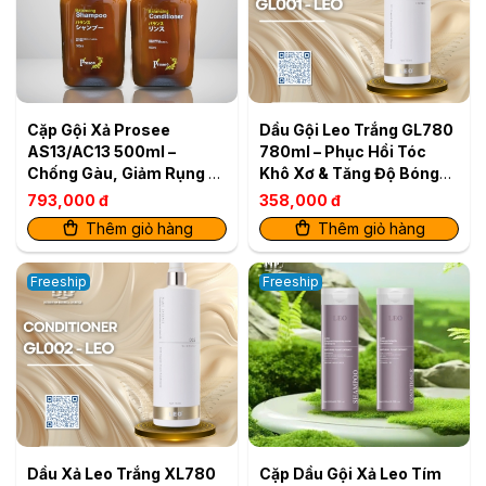
Cặp Gội Xả Prosee
Dầu Gội Leo Trắng GL780
AS13/AC13 500ml –
780ml – Phục Hồi Tóc
Chống Gàu, Giảm Rụng &
Khô Xơ & Tăng Độ Bóng
Dưỡng Da Đầu Khỏe
Mượt
793,000 đ
358,000 đ
Thêm giỏ hàng
Thêm giỏ hàng
Freeship
Freeship
Dầu Xả Leo Trắng XL780
Cặp Dầu Gội Xả Leo Tím