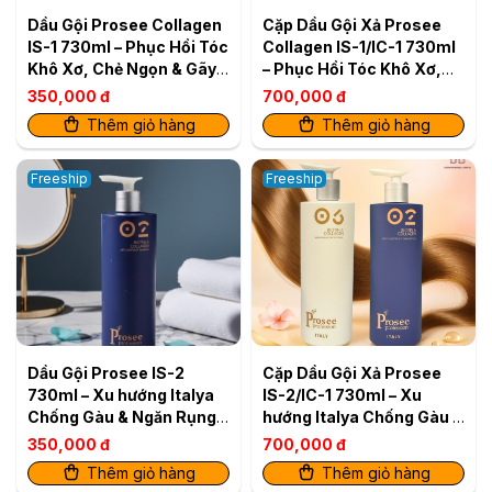
Dầu Gội Prosee Collagen
Cặp Dầu Gội Xả Prosee
IS-1 730ml – Phục Hồi Tóc
Collagen IS-1/IC-1 730ml
Khô Xơ, Chẻ Ngọn & Gãy
– Phục Hồi Tóc Khô Xơ,
Rụng
Chẻ Ngọn & Gãy Rụng
350,000 đ
700,000 đ
Thêm giỏ hàng
Thêm giỏ hàng
Freeship
Freeship
Dầu Gội Prosee IS-2
Cặp Dầu Gội Xả Prosee
730ml – Xu hướng Italya
IS-2/IC-1 730ml – Xu
Chống Gàu & Ngăn Rụng
hướng Italya Chống Gàu &
Tóc Tối Ư
Ngăn Rụng Tóc Tối Ưu
350,000 đ
700,000 đ
Thêm giỏ hàng
Thêm giỏ hàng