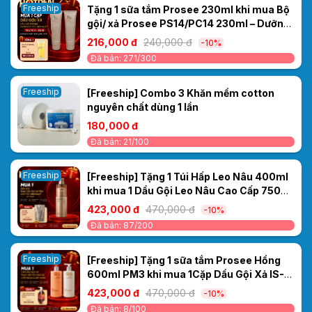
Freeship
Tặng 1 sữa tắm Prosee 230ml khi mua Bộ
gội/ xả Prosee PS14/PC14 230ml – Dưỡng
tóc mềm mượt, giảm xơ rối
216,000 đ
240,000 đ
-10%
Đã bán: 271/300
Freeship
[Freeship] Combo 3 Khăn mềm cotton
nguyên chất dùng 1 lần
180,000 đ
Đã bán: 21/100
Freeship
[Freeship] Tặng 1 Túi Hấp Leo Nâu 400ml
khi mua 1 Dầu Gội Leo Nâu Cao Cấp 750ml
– Phục Hồi Tóc Hư Tổn, Cho Tóc Mềm
423,000 đ
470,000 đ
-10%
Mượt
Đã bán: 87/200
Freeship
[Freeship] Tặng 1 sữa tắm Prosee Hồng
600ml PM3 khi mua 1Cặp Dầu Gội Xả IS-
4/IC-4 Prosee Collagen 460ml – Phục Hồi
423,000 đ
470,000 đ
-10%
Tóc Khô Xơ, Chẻ Ngọn & Gãy Rụng
Đã bán: 8/100