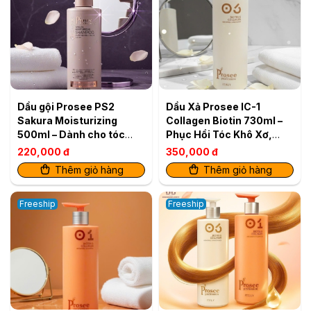
Dầu gội Prosee PS2
Dầu Xả Prosee IC-1
Sakura Moisturizing
Collagen Biotin 730ml –
500ml – Dành cho tóc
Phục Hồi Tóc Khô Xơ,
dầu, ngăn rụng & dưỡng
Giảm Gãy Rụng
220,000 đ
350,000 đ
ẩm
Thêm giỏ hàng
Thêm giỏ hàng
Freeship
Freeship