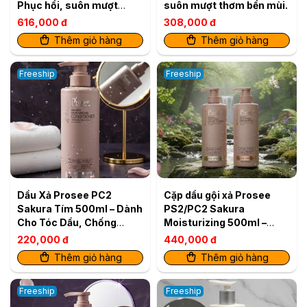
Phục hồi, suôn mượt
suôn mượt thơm bền mùi.
thơm bền mùi.
616,000 đ
308,000 đ
Thêm giỏ hàng
Thêm giỏ hàng
Freeship
Freeship
Dầu Xả Prosee PC2
Cặp dầu gội xả Prosee
Sakura Tím 500ml – Dành
PS2/PC2 Sakura
Cho Tóc Dầu, Chống
Moisturizing 500ml –
Rụng Tóc
Dành cho tóc dầu, ngăn
220,000 đ
440,000 đ
rụng & dưỡng ẩm
Thêm giỏ hàng
Thêm giỏ hàng
Freeship
Freeship