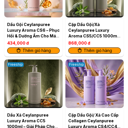
Dầu Gội Ceylanpuree
Cặp Dầu Gội/Xả
Luxury Aroma CS6 – Phục
Ceylanpuree Luxury
Hồi & Dưỡng Ẩm Cho Mái
Aroma CS5/CC5 1000ml
Tóc Mềm Mượt Chuẩn
– Giải Pháp Cho Da Đầu
434,000 đ
868,000 đ
Salon
Gàu Ngứa, Tóc Khô Xơ
Thêm giỏ hàng
Thêm giỏ hàng
Freeship
Freeship
Dầu Xả Ceylanpuree
Cặp Dầu Gội/ Xả Cao Cấp
Luxury Aroma CC5
Collagen Ceylanpuree
1000ml – Giải Pháp Cho
Luxury Aroma CS4/CC4