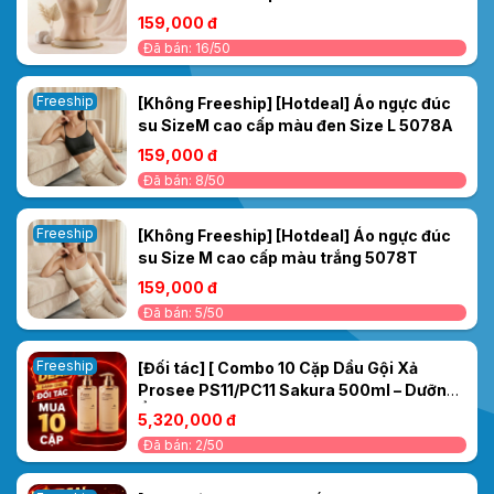
159,000 đ
Đã bán: 16/50
Freeship
[Không Freeship] [Hotdeal] Áo ngực đúc
su SizeM cao cấp màu đen Size L 5078A
159,000 đ
Đã bán: 8/50
Freeship
[Không Freeship] [Hotdeal] Áo ngực đúc
su Size M cao cấp màu trắng 5078T
159,000 đ
Đã bán: 5/50
Freeship
[Đối tác] [ Combo 10 Cặp Dầu Gội Xả
Prosee PS11/PC11 Sakura 500ml – Dưỡng
Ẩm & Làm Mượt Tóc Tức Thì
5,320,000 đ
Đã bán: 2/50