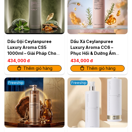
Dầu Gội Ceylanpuree
Dầu Xả Ceylanpuree
Luxury Aroma CS5
Luxury Aroma CC6 –
1000ml – Giải Pháp Cho
Phục Hồi & Dưỡng Ẩm
Da Đầu Gàu Ngứa, Tóc
Cho Mái Tóc Mềm Mượt
434,000 đ
434,000 đ
Khô Xơ
Chuẩn Salon Xuất bản
Thêm giỏ hàng
Thêm giỏ hàng
Bán lẻ
Freeship
Freeship