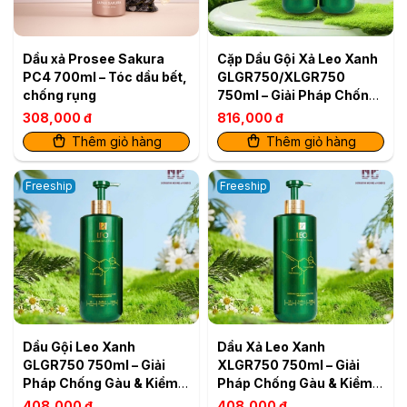
Dầu xả Prosee Sakura
Cặp Dầu Gội Xả Leo Xanh
PC4 700ml – Tóc dầu bết,
GLGR750/XLGR750
chống rụng
750ml – Giải Pháp Chống
Gàu & Kiềm Dầu Hiệu Quả
308,000 đ
816,000 đ
Thêm giỏ hàng
Thêm giỏ hàng
Freeship
Freeship
Dầu Gội Leo Xanh
Dầu Xả Leo Xanh
GLGR750 750ml – Giải
XLGR750 750ml – Giải
Pháp Chống Gàu & Kiềm
Pháp Chống Gàu & Kiềm
Dầu Hiệu Quả
Dầu Hiệu Quả
408,000 đ
408,000 đ