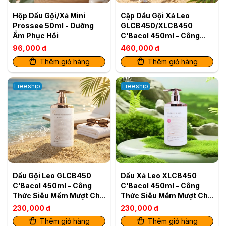
Hộp Dầu Gội/Xả Mini
Cặp Dầu Gội Xả Leo
Prossee 50ml - Dưỡng
GLCB450/XLCB450
Ẩm Phục Hồi
C’Bacol 450ml – Công
Thức Siêu Mềm Mượt Cho
96,000 đ
460,000 đ
Tóc Khỏe Bóng
Thêm giỏ hàng
Thêm giỏ hàng
Freeship
Freeship
Dầu Gội Leo GLCB450
Dầu Xả Leo XLCB450
C’Bacol 450ml – Công
C’Bacol 450ml – Công
Thức Siêu Mềm Mượt Cho
Thức Siêu Mềm Mượt Cho
Tóc Khỏe Bóng
Tóc Khỏe Bóng
230,000 đ
230,000 đ
Thêm giỏ hàng
Thêm giỏ hàng