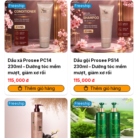
Freeship
Freeship
Dầu xả Prosee PC14
Dầu gội Prosee PS14
230ml – Dưỡng tóc mềm
230ml – Dưỡng tóc mềm
mượt, giảm xơ rối
mượt, giảm xơ rối
115,000 đ
115,000 đ
Thêm giỏ hàng
Thêm giỏ hàng
Freeship
Freeship