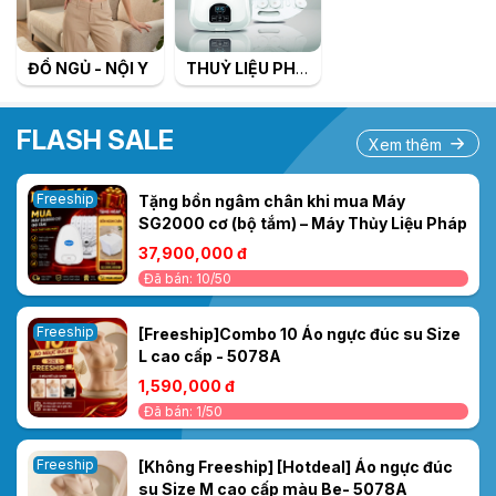
ĐỒ NGỦ - NỘI Y
THUỶ LIỆU PHÁP
FLASH SALE
Xem thêm
Freeship
Tặng bồn ngâm chân khi mua Máy
SG2000 cơ (bộ tắm) – Máy Thủy Liệu Pháp
37,900,000 đ
Đã bán: 10/50
Freeship
[Freeship]Combo 10 Áo ngực đúc su Size
L cao cấp - 5078A
1,590,000 đ
Đã bán: 1/50
Freeship
[Không Freeship] [Hotdeal] Áo ngực đúc
su Size M cao cấp màu Be- 5078A