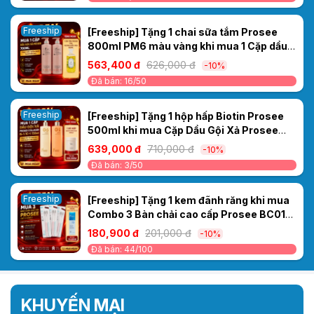
Freeship
[Freeship] Tặng 1 chai sữa tắm Prosee
800ml PM6 màu vàng khi mua 1 Cặp dầu
gội xả Sakura Prosee PS3/PC3 700ml -
563,400 đ
626,000 đ
-10%
Phục hồi, suôn mượt thơm bền mùi.
Đã bán: 16/50
Freeship
[Freeship] Tặng 1 hộp hấp Biotin Prosee
500ml khi mua Cặp Dầu Gội Xả Prosee
Collagen IS-1/IC-1 730ml – Phục Hồi Tóc
639,000 đ
710,000 đ
-10%
Khô Xơ, Chẻ Ngọn & Gãy Rụng
Đã bán: 3/50
Freeship
[Freeship] Tặng 1 kem đãnh răng khi mua
Combo 3 Bàn chải cao cấp Prosee BC01
(Vỉ 2 chiếc)
180,900 đ
201,000 đ
-10%
Đã bán: 44/100
KHUYẾN MẠI