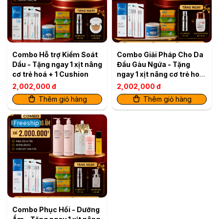
Combo Hỗ trợ Kiểm Soát
Combo Giải Pháp Cho Da
Dầu - Tặng ngay 1 xịt nâng
Đầu Gàu Ngứa - Tặng
cơ trẻ hoá + 1 Cushion
ngay 1 xịt nâng cơ trẻ hoá
+ 1 kem chống nắng
2,002,000 đ
2,002,000 đ
Thêm giỏ hàng
Thêm giỏ hàng
Freeship
Combo Phục Hồi - Dưỡng