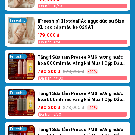
Đã bán: 11/50
Freeship
[Freeship] [Hotdeal]Áo ngực đúc su Size
XL cao cấp màu be 029AT
179,000 đ
Đã bán: 4/50
Freeship
Tặng 1 Sữa tắm Prosee PM6 hương nước
hoa 800ml màu vàng khi Mua 1 Cặp Dầu
Gội/Xả Ceylanpuree Luxury Aroma
790,200 đ
878,000 đ
-10%
1000ml CS6/CC6 – Phục Hồi & Dưỡng Ẩm
Đã bán: 4/100
Cho Mái Tóc Mềm Mượt Chuẩn Salon
Freeship
Tặng 1 Sữa tắm Prosee PM6 hương nước
hoa 800ml màu vàng khi Mua 1 Cặp Dầu
Gội/Xả Ceylanpuree Luxury Aroma
790,200 đ
878,000 đ
-10%
CS5/CC5 1000ml – Giải Pháp Cho Da Đầu
Đã bán: 2/50
Gàu Ngứa, Tóc Khô Xơ
Freeship
Tặng 1 Sữa tắm Prosee PM6 hương nước