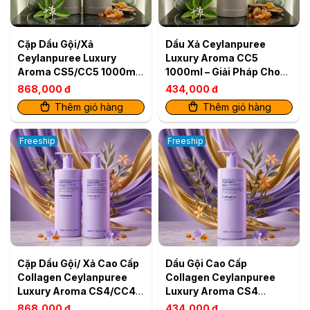
Cặp Dầu Gội/Xả
Dầu Xả Ceylanpuree
Ceylanpuree Luxury
Luxury Aroma CC5
Aroma CS5/CC5 1000ml
1000ml – Giải Pháp Cho
– Giải Pháp Cho Da Đầu
Da Đầu Gàu Ngứa, Tóc
868,000 đ
434,000 đ
Gàu Ngứa, Tóc Khô Xơ
Khô Xơ
Thêm giỏ hàng
Thêm giỏ hàng
Freeship
Freeship
Cặp Dầu Gội/ Xả Cao Cấp
Dầu Gội Cao Cấp
Collagen Ceylanpuree
Collagen Ceylanpuree
Luxury Aroma CS4/CC4
Luxury Aroma CS4
1000ml – Kiểm Soát Dầu
1000ml – Kiểm Soát Dầu
868,000 đ
434,000 đ