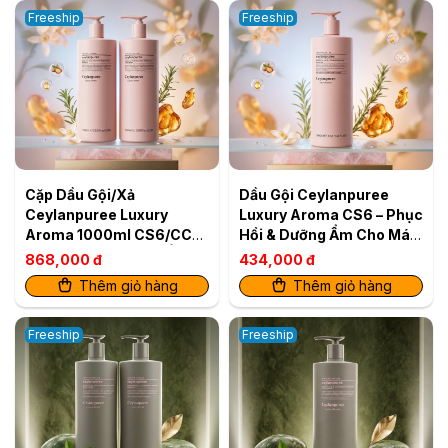
Freeship
Freeship
Cặp Dầu Gội/Xả
Dầu Gội Ceylanpuree
Ceylanpuree Luxury
Luxury Aroma CS6 – Phục
Aroma 1000ml CS6/CC6
Hồi & Dưỡng Ẩm Cho Mái
– Phục Hồi & Dưỡng Ẩm
Tóc Mềm Mượt Chuẩn
868,000 đ
434,000 đ
Cho Mái Tóc Mềm Mượt
Salon
Thêm giỏ hàng
Thêm giỏ hàng
Chuẩn Salon
Freeship
Freeship