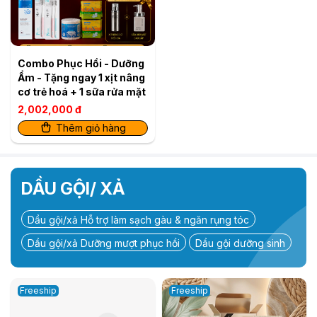
Combo Phục Hồi - Dưỡng
Ẩm - Tặng ngay 1 xịt nâng
cơ trẻ hoá + 1 sữa rửa mặt
2,002,000 đ
Thêm giỏ hàng
DẦU GỘI/ XẢ
Dầu gội/xả Hỗ trợ làm sạch gàu & ngăn rụng tóc
Dầu gội/xả Dưỡng mượt phục hồi
Dầu gội dưỡng sinh
Freeship
Freeship