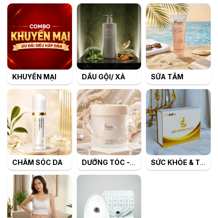
KHUYẾN MẠI
DẦU GỘI/ XẢ
SỮA TẮM
CHĂM SÓC DA
DƯỠNG TÓC - TẠO KIỂU TÓC
SỨC KHỎE & TIÊU DÙNG