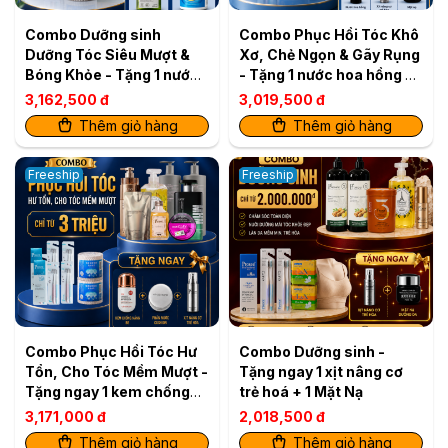
Combo Dưỡng sinh
Combo Phục Hồi Tóc Khô
Dưỡng Tóc Siêu Mượt &
Xơ, Chẻ Ngọn & Gãy Rụng
Bóng Khỏe - Tặng 1 nước
- Tặng 1 nước hoa hồng +
rửa đa năng + 1 nước giặt
1 Xịt nâng cơ trẻ hoá + 1
3,162,500 đ
3,019,500 đ
đa năng
mặt nạ
Thêm giỏ hàng
Thêm giỏ hàng
Freeship
Freeship
Combo Phục Hồi Tóc Hư
Combo Dưỡng sinh -
Tổn, Cho Tóc Mềm Mượt -
Tặng ngay 1 xịt nâng cơ
Tặng ngay 1 kem chống
trẻ hoá + 1 Mặt Nạ
nắng BB + 1 hộp phấn
3,171,000 đ
2,018,500 đ
nước Cushion + 1 Xịt nâng
Thêm giỏ hàng
Thêm giỏ hàng