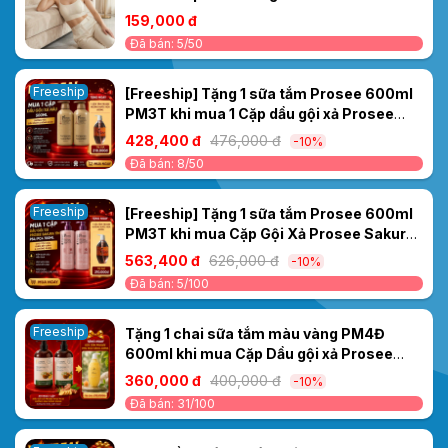
159,000 đ
Đã bán: 5/50
Freeship
[Freeship] Tặng 1 sữa tắm Prosee 600ml
PM3T khi mua 1 Cặp dầu gội xả Prosee
nâu 500ml PS5/PC5
428,400 đ
476,000 đ
-10%
Đã bán: 8/50
Freeship
[Freeship] Tặng 1 sữa tắm Prosee 600ml
PM3T khi mua Cặp Gội Xả Prosee Sakura
Tím PS4/PC4 700ml– Cho Tóc Dầu, Giảm
563,400 đ
626,000 đ
-10%
Bết Dính & Chống Rụng
Đã bán: 5/100
Freeship
Tặng 1 chai sữa tắm màu vàng PM4Đ
600ml khi mua Cặp Dầu gội xả Prosee
PS12/PC12 Dưỡng sinh Gừng 500ml –
360,000 đ
400,000 đ
-10%
Dưỡng tóc khỏe, mềm mượt
Đã bán: 31/100