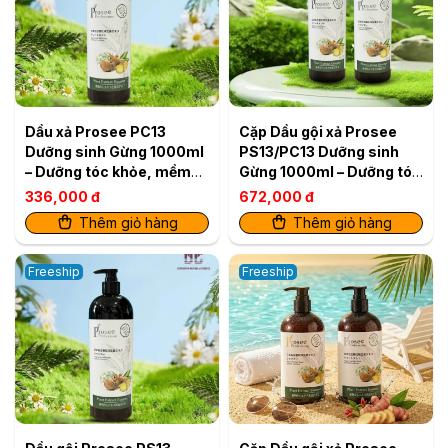
Dầu xả Prosee PC13
Cặp Dầu gội xả Prosee
Dưỡng sinh Gừng 1000ml
PS13/PC13 Dưỡng sinh
– Dưỡng tóc khỏe, mềm
Gừng 1000ml – Dưỡng tóc
mượt
khỏe, mềm mượt
336,000 đ
672,000 đ
Thêm giỏ hàng
Thêm giỏ hàng
Freeship
Freeship