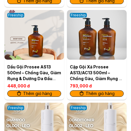
Thêm giỏ hàng
Thêm giỏ hàng
Freeship
Freeship
Dầu Gội Prosee AS13
Cặp Gội Xả Prosee
500ml – Chống Gàu, Giảm
AS13/AC13 500ml –
Rụng & Dưỡng Da Đầu
Chống Gàu, Giảm Rụng &
Khỏe
Dưỡng Da Đầu Khỏe
448,000 đ
793,000 đ
Thêm giỏ hàng
Thêm giỏ hàng
Freeship
Freeship