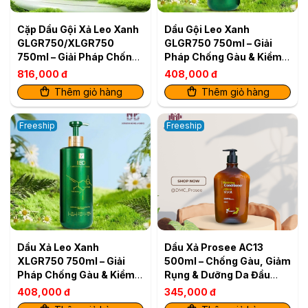
Cặp Dầu Gội Xả Leo Xanh
Dầu Gội Leo Xanh
GLGR750/XLGR750
GLGR750 750ml – Giải
750ml – Giải Pháp Chống
Pháp Chống Gàu & Kiềm
Gàu & Kiềm Dầu Hiệu Quả
Dầu Hiệu Quả
816,000 đ
408,000 đ
Thêm giỏ hàng
Thêm giỏ hàng
Freeship
Freeship
Dầu Xả Leo Xanh
Dầu Xả Prosee AC13
XLGR750 750ml – Giải
500ml – Chống Gàu, Giảm
Pháp Chống Gàu & Kiềm
Rụng & Dưỡng Da Đầu
Dầu Hiệu Quả
Khỏe
408,000 đ
345,000 đ