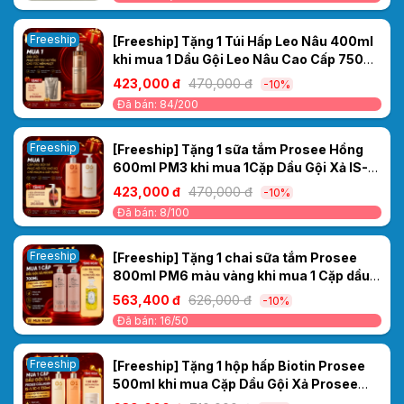
Freeship
[Freeship] Tặng 1 Túi Hấp Leo Nâu 400ml
khi mua 1 Dầu Gội Leo Nâu Cao Cấp 750ml
– Phục Hồi Tóc Hư Tổn, Cho Tóc Mềm
423,000 đ
470,000 đ
-10%
Mượt
Đã bán: 84/200
Freeship
[Freeship] Tặng 1 sữa tắm Prosee Hồng
600ml PM3 khi mua 1Cặp Dầu Gội Xả IS-
4/IC-4 Prosee Collagen 460ml – Phục Hồi
423,000 đ
470,000 đ
-10%
Tóc Khô Xơ, Chẻ Ngọn & Gãy Rụng
Đã bán: 8/100
Freeship
[Freeship] Tặng 1 chai sữa tắm Prosee
800ml PM6 màu vàng khi mua 1 Cặp dầu
gội xả Sakura Prosee PS3/PC3 700ml -
563,400 đ
626,000 đ
-10%
Phục hồi, suôn mượt thơm bền mùi.
Đã bán: 16/50
Freeship
[Freeship] Tặng 1 hộp hấp Biotin Prosee
500ml khi mua Cặp Dầu Gội Xả Prosee
Collagen IS-1/IC-1 730ml – Phục Hồi Tóc