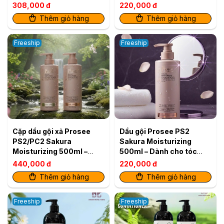
Rụng Tóc
308,000 đ
220,000 đ
Thêm giỏ hàng
Thêm giỏ hàng
Freeship
Freeship
Cặp dầu gội xả Prosee
Dầu gội Prosee PS2
PS2/PC2 Sakura
Sakura Moisturizing
Moisturizing 500ml –
500ml – Dành cho tóc
Dành cho tóc dầu, ngăn
dầu, ngăn rụng & dưỡng
440,000 đ
220,000 đ
rụng & dưỡng ẩm
ẩm
Thêm giỏ hàng
Thêm giỏ hàng
Freeship
Freeship