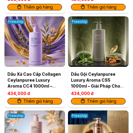
Thêm giỏ hàng
Thêm giỏ hàng
Freeship
Freeship
Dầu Xả Cao Cấp Collagen
Dầu Gội Ceylanpuree
Ceylanpuree Luxury
Luxury Aroma CS5
Aroma CC4 1000ml –
1000ml – Giải Pháp Cho
Kiểm Soát Dầu
Da Đầu Gàu Ngứa, Tóc
434,000 đ
434,000 đ
Khô Xơ
Thêm giỏ hàng
Thêm giỏ hàng
Freeship
Freeship