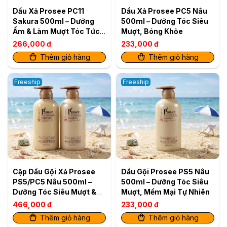
Dầu Xả Prosee PC11
Dầu Xả Prosee PC5 Nâu
Sakura 500ml – Dưỡng
500ml – Dưỡng Tóc Siêu
Ẩm & Làm Mượt Tóc Tức
Mượt, Bóng Khỏe
Thì
266,000 đ
233,000 đ
Thêm giỏ hàng
Thêm giỏ hàng
Freeship
Freeship
Cặp Dầu Gội Xả Prosee
Dầu Gội Prosee PS5 Nâu
PS5/PC5 Nâu 500ml –
500ml – Dưỡng Tóc Siêu
Dưỡng Tóc Siêu Mượt &
Mượt, Mềm Mại Tự Nhiên
Bóng Khỏe
466,000 đ
233,000 đ
Thêm giỏ hàng
Thêm giỏ hàng