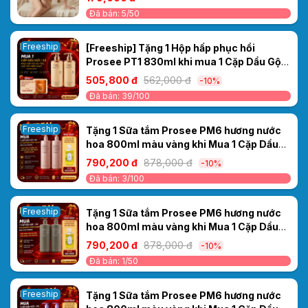
Đã bán: 5/50
Freeship
[Freeship] Tặng 1 Hộp hấp phục hồi
Prosee PT1 830ml khi mua 1 Cặp Dầu Gội
Xả Prosee PS11/PC11 Sakura 500ml –
505,800 đ
562,000 đ
-10%
Dưỡng Ẩm & Làm Mượt Tóc Tức Thì
Đã bán: 39/100
Freeship
Tặng 1 Sữa tắm Prosee PM6 hương nước
hoa 800ml màu vàng khi Mua 1 Cặp Dầu
Gội/Xả Ceylanpuree Luxury Aroma
790,200 đ
878,000 đ
-10%
1000ml CS6/CC6 – Phục Hồi & Dưỡng Ẩm
Đã bán: 3/100
Cho Mái Tóc Mềm Mượt Chuẩn Salon
Freeship
Tặng 1 Sữa tắm Prosee PM6 hương nước
hoa 800ml màu vàng khi Mua 1 Cặp Dầu
Gội/Xả Ceylanpuree Luxury Aroma
790,200 đ
878,000 đ
-10%
CS5/CC5 1000ml – Giải Pháp Cho Da Đầu
Đã bán: 1/50
Gàu Ngứa, Tóc Khô Xơ
Freeship
Tặng 1 Sữa tắm Prosee PM6 hương nước