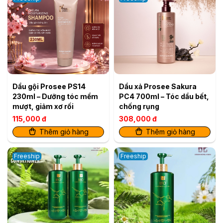
Dầu gội Prosee PS14
Dầu xả Prosee Sakura
230ml – Dưỡng tóc mềm
PC4 700ml – Tóc dầu bết,
mượt, giảm xơ rối
chống rụng
115,000 đ
308,000 đ
Thêm giỏ hàng
Thêm giỏ hàng
Freeship
Freeship