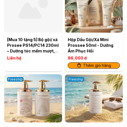
[Mua 10 tặng 5] Bộ gội/ xả
Hộp Dầu Gội/Xả Mini
Prosee PS14/PC14 230ml
Prossee 50ml - Dưỡng
– Dưỡng tóc mềm mượt,
Ẩm Phục Hồi
giảm xơ rối
Liên hệ
96,000 đ
Thêm giỏ hàng
Freeship
Freeship