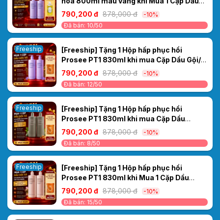
hoa 800ml màu vàng khi Mua 1 Cặp Dầu
Gội/ Xả Cao Cấp Collagen Ceylanpuree
790,200 đ
878,000 đ
-10%
Luxury Aroma CS4/CC4 1000ml – Kiểm
Đã bán: 10/50
Soát Dầu
Freeship
[Freeship] Tặng 1 Hộp hấp phục hồi
Prosee PT1 830ml khi mua Cặp Dầu Gội/
Xả Cao Cấp Collagen Ceylanpuree Luxury
790,200 đ
878,000 đ
-10%
Aroma CS4/CC4 1000ml – Kiểm Soát Dầu
Đã bán: 12/50
Freeship
[Freeship] Tặng 1 Hộp hấp phục hồi
Prosee PT1 830ml khi mua Cặp Dầu
Gội/Xả Ceylanpuree Luxury Aroma
790,200 đ
878,000 đ
-10%
CS5/CC5 1000ml – Giải Pháp Cho Da Đầu
Đã bán: 8/50
Gàu Ngứa, Tóc Khô Xơ
Freeship
[Freeship] Tặng 1 Hộp hấp phục hồi
Prosee PT1 830ml khi Mua 1 Cặp Dầu
Gội/Xả Ceylanpuree Luxury Aroma
790,200 đ
878,000 đ
-10%
1000ml CS6/CC6 – Phục Hồi & Dưỡng Ẩm
Đã bán: 15/50
Cho Mái Tóc Mềm Mượt Chuẩn Salon