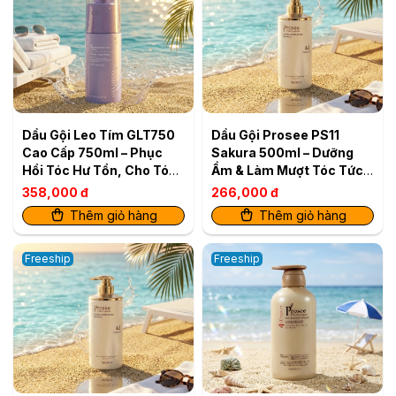
Dầu Gội Leo Tím GLT750
Dầu Gội Prosee PS11
Cao Cấp 750ml – Phục
Sakura 500ml – Dưỡng
Hồi Tóc Hư Tổn, Cho Tóc
Ẩm & Làm Mượt Tóc Tức
Mềm Mượt
Thì
358,000 đ
266,000 đ
Thêm giỏ hàng
Thêm giỏ hàng
Freeship
Freeship