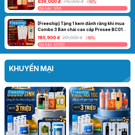
639,000 đ
710,000 đ
-10%
Khô Xơ, Chẻ Ngọn & Gãy Rụng
Đã bán: 3/50
Freeship
[Freeship] Tặng 1 kem đãnh răng khi mua
Combo 3 Bàn chải cao cấp Prosee BC01
(Vỉ 2 chiếc)
180,900 đ
201,000 đ
-10%
Đã bán: 41/100
KHUYẾN MẠI
Freeship
Freeship