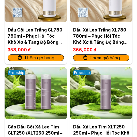
Dầu Gội Leo Trắng GL780
Dầu Xả Leo Trắng XL780
780ml – Phục Hồi Tóc
780ml – Phục Hồi Tóc
Khô Xơ & Tăng Độ Bóng
Khô Xơ & Tăng Độ Bóng
Mượt
Mượt
358,000 đ
366,000 đ
Thêm giỏ hàng
Thêm giỏ hàng
Freeship
Freeship
Cặp Dầu Gội Xả Leo Tím
Dầu Xả Leo Tím XLT250
GLT250 /XLT250 250ml –
250ml – Phục Hồi Tóc Khô