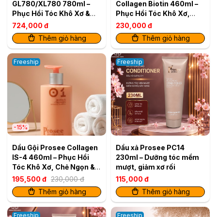
GL780/XL780 780ml –
Collagen Biotin 460ml –
Phục Hồi Tóc Khô Xơ &
Phục Hồi Tóc Khô Xơ,
Tăng Độ Bóng Mượt
Giảm Gãy Rụng
724,000 đ
230,000 đ
Thêm giỏ hàng
Thêm giỏ hàng
Freeship
Freeship
-15%
Dầu Gội Prosee Collagen
Dầu xả Prosee PC14
IS-4 460ml – Phục Hồi
230ml – Dưỡng tóc mềm
Tóc Khô Xơ, Chẻ Ngọn &
mượt, giảm xơ rối
Gãy Rụng
195,500 đ
230,000 đ
115,000 đ
Thêm giỏ hàng
Thêm giỏ hàng
Freeship
Freeship