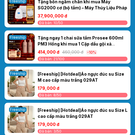
Freeship
Tặng bồn ngâm chân khi mua Máy
SG2000 cơ (bộ tắm) – Máy Thủy Liệu Pháp
37,900,000 đ
Đã bán: 10/50
Freeship
Tặng ngay 1 chai sữa tắm Prosee 600ml
PM3 Hồng khi mua 1 Cặp dầu gội xả
Prosee PS2/PC2 Sakura Moisturizing
414,000 đ
460,000 đ
-10%
500ml – KHỬ MÙI MỒ HÔI DẦU- MIỄN PHÍ
Đã bán: 21/100
SHIP
Freeship
[Freeship] [Hotdeal]Áo ngực đúc su Size
M cao cấp màu trắng 029AT
179,000 đ
Đã bán: 8/50
Freeship
[Freeship] [Hotdeal]Áo ngực đúc su Size L
cao cấp màu trắng 029AT
179,000 đ
Đã bán: 3/50