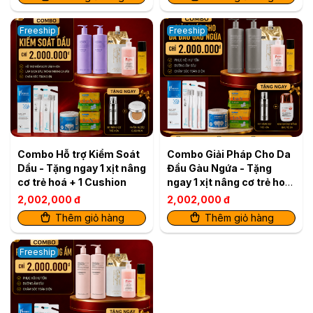
cơ trẻ hoá
Freeship
Freeship
Combo Hỗ trợ Kiểm Soát
Combo Giải Pháp Cho Da
Dầu - Tặng ngay 1 xịt nâng
Đầu Gàu Ngứa - Tặng
cơ trẻ hoá + 1 Cushion
ngay 1 xịt nâng cơ trẻ hoá
+ 1 kem chống nắng
2,002,000 đ
2,002,000 đ
Thêm giỏ hàng
Thêm giỏ hàng
Freeship