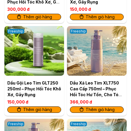
Phục Hồi Tóc Khô Xơ, Gãy
Xơ, Gãy Rụng
Rụng (2 sản phẩm)
300,000 đ
150,000 đ
Thêm giỏ hàng
Thêm giỏ hàng
Freeship
Freeship
Dầu Gội Leo Tím GLT250
Dầu Xả Leo Tím XLT750
250ml – Phục Hồi Tóc Khô
Cao Cấp 750ml – Phục
Xơ, Gãy Rụng
Hồi Tóc Hư Tổn, Cho Tóc
Mềm Mượt
150,000 đ
366,000 đ
Thêm giỏ hàng
Thêm giỏ hàng
Freeship
Freeship