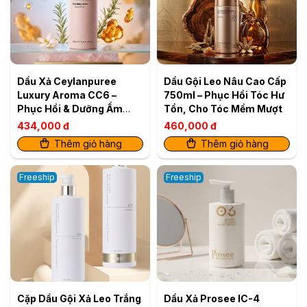
Dầu Xả Ceylanpuree
Dầu Gội Leo Nâu Cao Cấp
Luxury Aroma CC6 –
750ml – Phục Hồi Tóc Hư
Phục Hồi & Dưỡng Ẩm
Tổn, Cho Tóc Mềm Mượt
Cho Mái Tóc Mềm Mượt
434,000 đ
460,000 đ
Chuẩn Salon Xuất bản
Thêm giỏ hàng
Thêm giỏ hàng
Bán lẻ
Freeship
Freeship
Cặp Dầu Gội Xả Leo Trắng
Dầu Xả Prosee IC-4