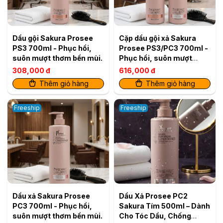
Dầu gội Sakura Prosee
Cặp dầu gội xả Sakura
PS3 700ml - Phục hồi,
Prosee PS3/PC3 700ml -
suôn mượt thơm bền mùi.
Phục hồi, suôn mượt
thơm bền mùi.
308,000 đ
616,000 đ
Thêm giỏ hàng
Thêm giỏ hàng
Freeship
Freeship
Dầu xả Sakura Prosee
Dầu Xả Prosee PC2
PC3 700ml - Phục hồi,
Sakura Tím 500ml – Dành
suôn mượt thơm bền mùi.
Cho Tóc Dầu, Chống