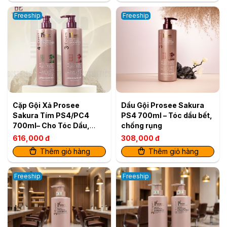
Freeship
Freeship
Cặp Gội Xả Prosee
Dầu Gội Prosee Sakura
Sakura Tím PS4/PC4
PS4 700ml – Tóc dầu bết,
700ml– Cho Tóc Dầu,
chống rụng
Giảm Bết Dính & Chống
616,000 đ
308,000 đ
Rụng
Thêm giỏ hàng
Thêm giỏ hàng
Freeship
Freeship