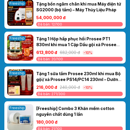
Freeship
Tặng bồn ngâm chân khi mua Máy điện tử
SG2000 (bộ tắm) – Máy Thủy Liệu Pháp
54,000,000 đ
Đã bán: 12/100
Freeship
Tặng 1 Hộp hấp phục hồi Prosee PT1
830ml khi mua 1 Cặp Dầu gội xả Prosee
PS13/PC13 Dưỡng sinh Gừng 1000ml –
613,800 đ
682,000 đ
-10%
Dưỡng tóc khỏe, mềm mượt
Đã bán: 20/100
Freeship
Tặng 1 sữa tắm Prosee 230ml khi mua Bộ
gội/ xả Prosee PS14/PC14 230ml – Dưỡng
tóc mềm mượt, giảm xơ rối
216,000 đ
240,000 đ
-10%
Đã bán: 271/300
Freeship
[Freeship] Combo 3 Khăn mềm cotton
nguyên chất dùng 1 lần
180,000 đ
Đã bán: 21/100