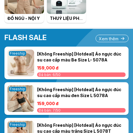
ĐỒ NGỦ - NỘI Y
THUỶ LIỆU PHÁP
FLASH SALE
Xem thêm
Freeship
[Không Freeship] [Hotdeal] Áo ngực đúc
su cao cấp màu Be Size L- 5078A
159,000 đ
Đã bán: 6/50
Freeship
[Không Freeship] [Hotdeal] Áo ngực đúc
su cao cấp màu đen Size L 5078A
159,000 đ
Đã bán: 7/50
Freeship
[Không Freeship] [Hotdeal] Áo ngực đúc
su cao cấp màu trắng Size L 5078T