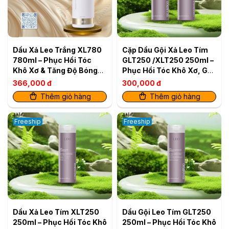
Dầu Xả Leo Trắng XL780
Cặp Dầu Gội Xả Leo Tím
780ml – Phục Hồi Tóc
GLT250 /XLT250 250ml –
Khô Xơ & Tăng Độ Bóng
Phục Hồi Tóc Khô Xơ, Gãy
Mượt
Rụng (2 sản phẩm)
366,000 đ
300,000 đ
Thêm giỏ hàng
Thêm giỏ hàng
Freeship
Freeship
Dầu Xả Leo Tím XLT250
Dầu Gội Leo Tím GLT250
250ml – Phục Hồi Tóc Khô
250ml – Phục Hồi Tóc Khô