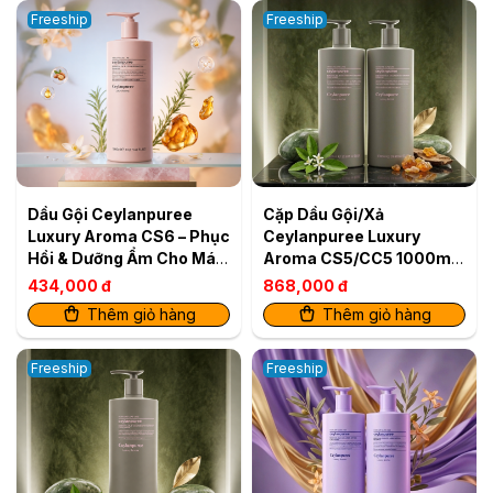
Freeship
Freeship
Dầu Gội Ceylanpuree
Cặp Dầu Gội/Xả
Luxury Aroma CS6 – Phục
Ceylanpuree Luxury
Hồi & Dưỡng Ẩm Cho Mái
Aroma CS5/CC5 1000ml
Tóc Mềm Mượt Chuẩn
– Giải Pháp Cho Da Đầu
434,000 đ
868,000 đ
Salon
Gàu Ngứa, Tóc Khô Xơ
Thêm giỏ hàng
Thêm giỏ hàng
Freeship
Freeship