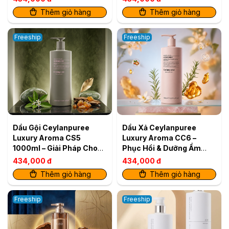
Thêm giỏ hàng
Thêm giỏ hàng
Freeship
Freeship
Dầu Gội Ceylanpuree
Dầu Xả Ceylanpuree
Luxury Aroma CS5
Luxury Aroma CC6 –
1000ml – Giải Pháp Cho
Phục Hồi & Dưỡng Ẩm
Da Đầu Gàu Ngứa, Tóc
Cho Mái Tóc Mềm Mượt
434,000 đ
434,000 đ
Khô Xơ
Chuẩn Salon Xuất bản
Thêm giỏ hàng
Thêm giỏ hàng
Bán lẻ
Freeship
Freeship