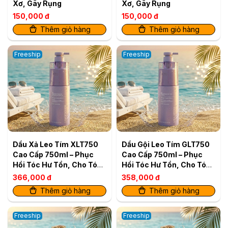
Xơ, Gãy Rụng
Xơ, Gãy Rụng
150,000 đ
150,000 đ
Thêm giỏ hàng
Thêm giỏ hàng
Freeship
Freeship
Dầu Xả Leo Tím XLT750
Dầu Gội Leo Tím GLT750
Cao Cấp 750ml – Phục
Cao Cấp 750ml – Phục
Hồi Tóc Hư Tổn, Cho Tóc
Hồi Tóc Hư Tổn, Cho Tóc
Mềm Mượt
Mềm Mượt
366,000 đ
358,000 đ
Thêm giỏ hàng
Thêm giỏ hàng
Freeship
Freeship