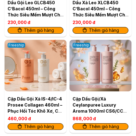
Dầu Gội Leo GLCB450
Dầu Xả Leo XLCB450
C’Bacol 450ml – Công
C’Bacol 450ml – Công
Thức Siêu Mềm Mượt Cho
Thức Siêu Mềm Mượt Cho
Tóc Khỏe Bóng
Tóc Khỏe Bóng
230,000 đ
230,000 đ
Thêm giỏ hàng
Thêm giỏ hàng
Freeship
Freeship
Cặp Dầu Gội Xả IS-4/IC-4
Cặp Dầu Gội/Xả
Prosee Collagen 460ml –
Ceylanpuree Luxury
Phục Hồi Tóc Khô Xơ, Chẻ
Aroma 1000ml CS6/CC6
Ngọn & Gãy Rụng
– Phục Hồi & Dưỡng Ẩm
460,000 đ
868,000 đ
Cho Mái Tóc Mềm Mượt
Thêm giỏ hàng
Thêm giỏ hàng
Chuẩn Salon