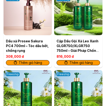
Dầu xả Prosee Sakura
Cặp Dầu Gội Xả Leo Xanh
PC4 700ml – Tóc dầu bết,
GLGR750/XLGR750
chống rụng
750ml – Giải Pháp Chống
Gàu & Kiềm Dầu Hiệu Quả
308,000 đ
816,000 đ
Thêm giỏ hàng
Thêm giỏ hàng
Freeship
Freeship