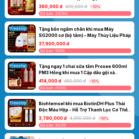
PS12/PC12 Dưỡng sinh Gừng 500ml –
360,000 đ
400,000 đ
-10%
Dưỡng tóc khỏe, mềm mượt
Đã bán: 33/100
Freeship
Tặng bồn ngâm chân khi mua Máy
SG2000 cơ (bộ tắm) – Máy Thủy Liệu Pháp
37,900,000 đ
Đã bán: 10/50
Freeship
Tặng ngay 1 chai sữa tắm Prosee 600ml
PM3 Hồng khi mua 1 Cặp dầu gội xả
Prosee PS2/PC2 Sakura Moisturizing
414,000 đ
460,000 đ
-10%
500ml – KHỬ MÙI MỒ HÔI DẦU- MIỄN PHÍ
Đã bán: 21/100
SHIP
Freeship
Biohtemsel khi mua BiotinDH Plus Thải
Độc Máu Hộp - Hỗ Trợ Thanh Lọc Cơ Thể
& Cải Thiện Sức Khỏe Máu - Tặng 1 bộ tế
3,780,000 đ
4,200,000 đ
-10%
báo gốc chăm sóc da Serum 24k +
Đã bán: 30/30
Vitamin