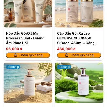
Hộp Dầu Gội/Xả Mini
Cặp Dầu Gội Xả Leo
Prossee 50ml - Dưỡng
GLCB450/XLCB450
Ẩm Phục Hồi
C’Bacol 450ml – Công
Thức Siêu Mềm Mượt Cho
96,000 đ
460,000 đ
Tóc Khỏe Bóng
Thêm giỏ hàng
Thêm giỏ hàng
Freeship
Freeship