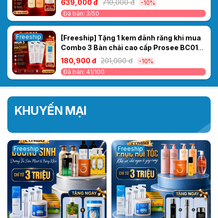
639,000 đ
710,000 đ
-10%
Khô Xơ, Chẻ Ngọn & Gãy Rụng
Đã bán: 3/50
Freeship
[Freeship] Tặng 1 kem đãnh răng khi mua
Combo 3 Bàn chải cao cấp Prosee BC01
(Vỉ 2 chiếc)
180,900 đ
201,000 đ
-10%
Đã bán: 41/100
KHUYẾN MẠI
Freeship
Freeship