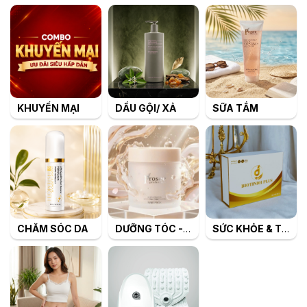
KHUYẾN MẠI
DẦU GỘI/ XẢ
SỮA TẮM
CHĂM SÓC DA
DƯỠNG TÓC - TẠO KIỂU TÓC
SỨC KHỎE & TIÊU DÙNG