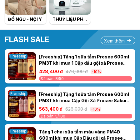
ĐỒ NGỦ - NỘI Y
THUỶ LIỆU PHÁP
FLASH SALE
Xem thêm
Freeship
[Freeship] Tặng 1 sữa tắm Prosee 600ml
PM3T khi mua 1 Cặp dầu gội xả Prosee
nâu 500ml PS5/PC5
428,400 đ
476,000 đ
-10%
Đã bán: 8/50
Freeship
[Freeship] Tặng 1 sữa tắm Prosee 600ml
PM3T khi mua Cặp Gội Xả Prosee Sakura
Tím PS4/PC4 700ml– Cho Tóc Dầu, Giảm
563,400 đ
626,000 đ
-10%
Bết Dính & Chống Rụng
Đã bán: 5/100
Freeship
Tặng 1 chai sữa tắm màu vàng PM4Đ
600ml khi mua Cặp Dầu gội xả Prosee