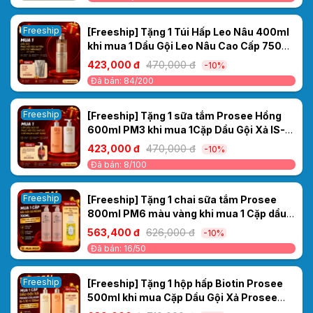
Freeship
[Freeship] Tặng 1 Túi Hấp Leo Nâu 400ml
khi mua 1 Dầu Gội Leo Nâu Cao Cấp 750ml
– Phục Hồi Tóc Hư Tổn, Cho Tóc Mềm
423,000 đ
470,000 đ
-10%
Mượt
Đã bán: 84/200
Freeship
[Freeship] Tặng 1 sữa tắm Prosee Hồng
600ml PM3 khi mua 1Cặp Dầu Gội Xả IS-
4/IC-4 Prosee Collagen 460ml – Phục Hồi
423,000 đ
470,000 đ
-10%
Tóc Khô Xơ, Chẻ Ngọn & Gãy Rụng
Đã bán: 8/100
Freeship
[Freeship] Tặng 1 chai sữa tắm Prosee
800ml PM6 màu vàng khi mua 1 Cặp dầu
gội xả Sakura Prosee PS3/PC3 700ml -
563,400 đ
626,000 đ
-10%
Phục hồi, suôn mượt thơm bền mùi.
Đã bán: 16/50
Freeship
[Freeship] Tặng 1 hộp hấp Biotin Prosee
500ml khi mua Cặp Dầu Gội Xả Prosee
Collagen IS-1/IC-1 730ml – Phục Hồi Tóc