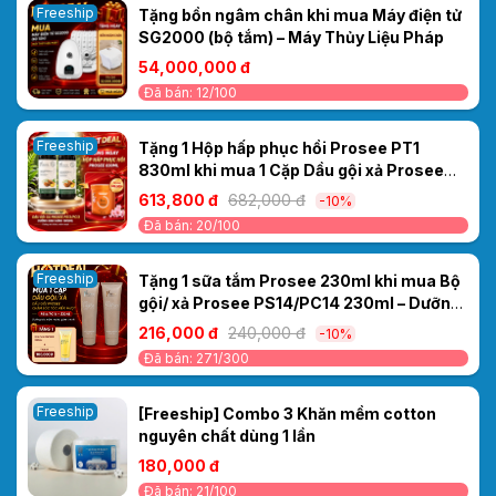
Freeship
Tặng bồn ngâm chân khi mua Máy điện tử
SG2000 (bộ tắm) – Máy Thủy Liệu Pháp
54,000,000 đ
Đã bán: 12/100
Freeship
Tặng 1 Hộp hấp phục hồi Prosee PT1
830ml khi mua 1 Cặp Dầu gội xả Prosee
PS13/PC13 Dưỡng sinh Gừng 1000ml –
613,800 đ
682,000 đ
-10%
Dưỡng tóc khỏe, mềm mượt
Đã bán: 20/100
Freeship
Tặng 1 sữa tắm Prosee 230ml khi mua Bộ
gội/ xả Prosee PS14/PC14 230ml – Dưỡng
tóc mềm mượt, giảm xơ rối
216,000 đ
240,000 đ
-10%
Đã bán: 271/300
Freeship
[Freeship] Combo 3 Khăn mềm cotton
nguyên chất dùng 1 lần
180,000 đ
Đã bán: 21/100