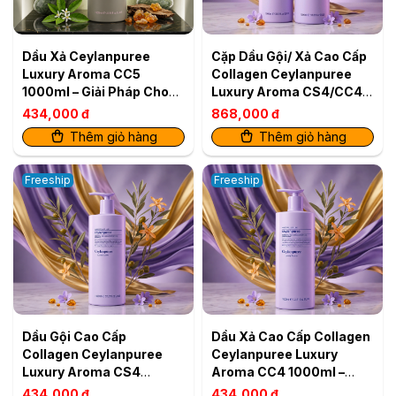
Dầu Xả Ceylanpuree
Cặp Dầu Gội/ Xả Cao Cấp
Luxury Aroma CC5
Collagen Ceylanpuree
1000ml – Giải Pháp Cho
Luxury Aroma CS4/CC4
Da Đầu Gàu Ngứa, Tóc
1000ml – Kiểm Soát Dầu
434,000 đ
868,000 đ
Khô Xơ
Thêm giỏ hàng
Thêm giỏ hàng
Freeship
Freeship
Dầu Gội Cao Cấp
Dầu Xả Cao Cấp Collagen
Collagen Ceylanpuree
Ceylanpuree Luxury
Luxury Aroma CS4
Aroma CC4 1000ml –
1000ml – Kiểm Soát Dầu
Kiểm Soát Dầu
434,000 đ
434,000 đ