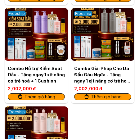
cơ trẻ hoá
Freeship
Freeship
Combo Hỗ trợ Kiểm Soát
Combo Giải Pháp Cho Da
Dầu - Tặng ngay 1 xịt nâng
Đầu Gàu Ngứa - Tặng
cơ trẻ hoá + 1 Cushion
ngay 1 xịt nâng cơ trẻ hoá
+ 1 kem chống nắng
2,002,000 đ
2,002,000 đ
Thêm giỏ hàng
Thêm giỏ hàng
Freeship