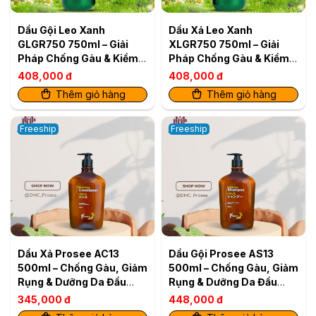
Dầu Gội Leo Xanh
Dầu Xả Leo Xanh
GLGR750 750ml – Giải
XLGR750 750ml – Giải
Pháp Chống Gàu & Kiềm
Pháp Chống Gàu & Kiềm
Dầu Hiệu Quả
Dầu Hiệu Quả
408,000 đ
408,000 đ
Thêm giỏ hàng
Thêm giỏ hàng
Freeship
Freeship
Dầu Xả Prosee AC13
Dầu Gội Prosee AS13
500ml – Chống Gàu, Giảm
500ml – Chống Gàu, Giảm
Rụng & Dưỡng Da Đầu
Rụng & Dưỡng Da Đầu
Khỏe
Khỏe
345,000 đ
448,000 đ