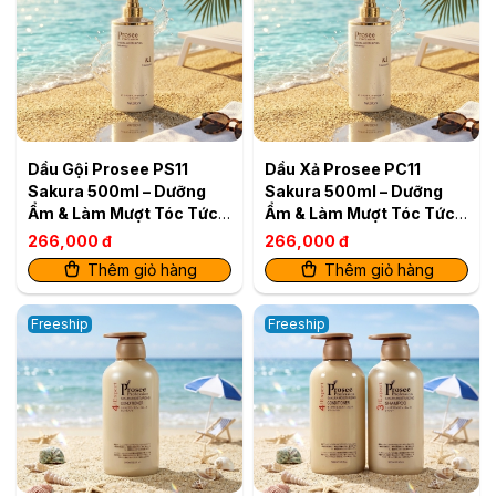
Dầu Gội Prosee PS11
Dầu Xả Prosee PC11
Sakura 500ml – Dưỡng
Sakura 500ml – Dưỡng
Ẩm & Làm Mượt Tóc Tức
Ẩm & Làm Mượt Tóc Tức
Thì
Thì
266,000 đ
266,000 đ
Thêm giỏ hàng
Thêm giỏ hàng
Freeship
Freeship