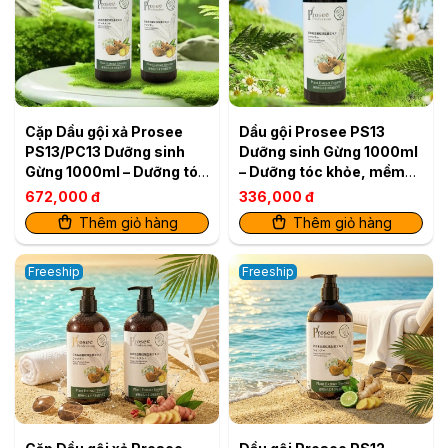
Cặp Dầu gội xả Prosee
Dầu gội Prosee PS13
PS13/PC13 Dưỡng sinh
Dưỡng sinh Gừng 1000ml
Gừng 1000ml – Dưỡng tóc
– Dưỡng tóc khỏe, mềm
khỏe, mềm mượt
mượt
672,000 đ
336,000 đ
Thêm giỏ hàng
Thêm giỏ hàng
Freeship
Freeship