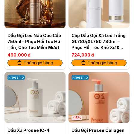
Dầu Gội Leo Nâu Cao Cấp
Cặp Dầu Gội Xả Leo Trắng
750ml – Phục Hồi Tóc Hư
GL780/XL780 780ml –
Tổn, Cho Tóc Mềm Mượt
Phục Hồi Tóc Khô Xơ &
Tăng Độ Bóng Mượt
460,000 đ
724,000 đ
Thêm giỏ hàng
Thêm giỏ hàng
Freeship
Freeship
-15%
Dầu Xả Prosee IC-4
Dầu Gội Prosee Collagen