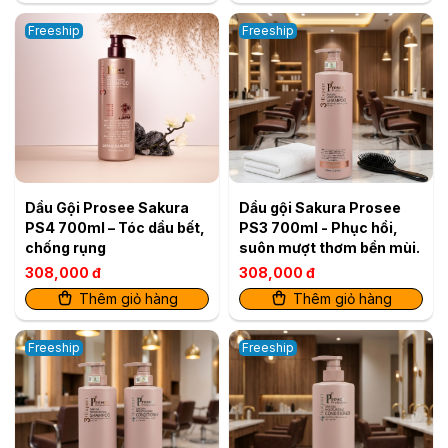
Freeship
Freeship
Dầu Gội Prosee Sakura
Dầu gội Sakura Prosee
PS4 700ml – Tóc dầu bết,
PS3 700ml - Phục hồi,
chống rụng
suôn mượt thơm bền mùi.
308,000 đ
308,000 đ
Thêm giỏ hàng
Thêm giỏ hàng
Freeship
Freeship