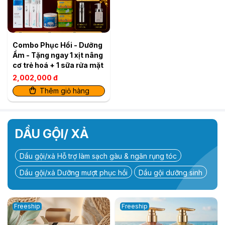
Combo Phục Hồi - Dưỡng
Ẩm - Tặng ngay 1 xịt nâng
cơ trẻ hoá + 1 sữa rửa mặt
2,002,000 đ
Thêm giỏ hàng
DẦU GỘI/ XẢ
Dầu gội/xả Hỗ trợ làm sạch gàu & ngăn rụng tóc
Dầu gội/xả Dưỡng mượt phục hồi
Dầu gội dưỡng sinh
Freeship
Freeship