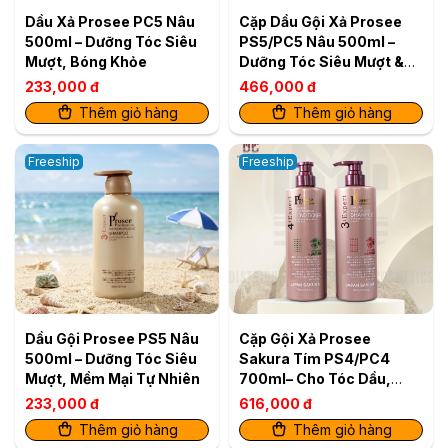
Dầu Xả Prosee PC5 Nâu
Cặp Dầu Gội Xả Prosee
500ml – Dưỡng Tóc Siêu
PS5/PC5 Nâu 500ml –
Mượt, Bóng Khỏe
Dưỡng Tóc Siêu Mượt &
Bóng Khỏe
233,000 đ
466,000 đ
Thêm giỏ hàng
Thêm giỏ hàng
Freeship
Freeship
Dầu Gội Prosee PS5 Nâu
Cặp Gội Xả Prosee
500ml – Dưỡng Tóc Siêu
Sakura Tím PS4/PC4
Mượt, Mềm Mại Tự Nhiên
700ml– Cho Tóc Dầu,
Giảm Bết Dính & Chống
233,000 đ
616,000 đ
Rụng
Thêm giỏ hàng
Thêm giỏ hàng