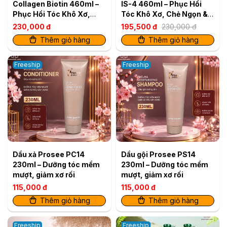
Collagen Biotin 460ml –
IS-4 460ml – Phục Hồi
Phục Hồi Tóc Khô Xơ,
Tóc Khô Xơ, Chẻ Ngọn &
Giảm Gãy Rụng
Gãy Rụng
230,000 đ
195,500 đ
230,000 đ
Thêm giỏ hàng
Thêm giỏ hàng
Freeship
Freeship
Dầu xả Prosee PC14
Dầu gội Prosee PS14
230ml – Dưỡng tóc mềm
230ml – Dưỡng tóc mềm
mượt, giảm xơ rối
mượt, giảm xơ rối
115,000 đ
115,000 đ
Thêm giỏ hàng
Thêm giỏ hàng
Freeship
Freeship