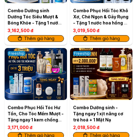
Combo Dưỡng sinh
Combo Phục Hồi Tóc Khô
Dưỡng Tóc Siêu Mượt &
Xơ, Chẻ Ngọn & Gãy Rụng
Bóng Khỏe - Tặng 1 nước
- Tặng 1 nước hoa hồng +
rửa đa năng + 1 nước giặt
1 Xịt nâng cơ trẻ hoá + 1
3,162,500 đ
3,019,500 đ
đa năng
mặt nạ
Thêm giỏ hàng
Thêm giỏ hàng
Freeship
Freeship
Combo Phục Hồi Tóc Hư
Combo Dưỡng sinh -
Tổn, Cho Tóc Mềm Mượt -
Tặng ngay 1 xịt nâng cơ
Tặng ngay 1 kem chống
trẻ hoá + 1 Mặt Nạ
nắng BB + 1 hộp phấn
3,171,000 đ
2,018,500 đ
nước Cushion + 1 Xịt nâng
Thêm giỏ hàng
Thêm giỏ hàng