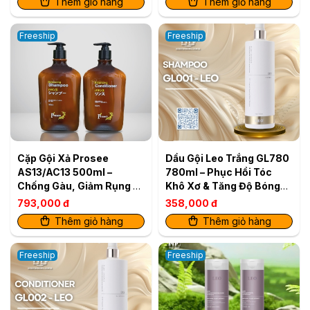
Thêm giỏ hàng
Thêm giỏ hàng
Freeship
Freeship
Cặp Gội Xả Prosee
Dầu Gội Leo Trắng GL780
AS13/AC13 500ml –
780ml – Phục Hồi Tóc
Chống Gàu, Giảm Rụng &
Khô Xơ & Tăng Độ Bóng
Dưỡng Da Đầu Khỏe
Mượt
793,000 đ
358,000 đ
Thêm giỏ hàng
Thêm giỏ hàng
Freeship
Freeship