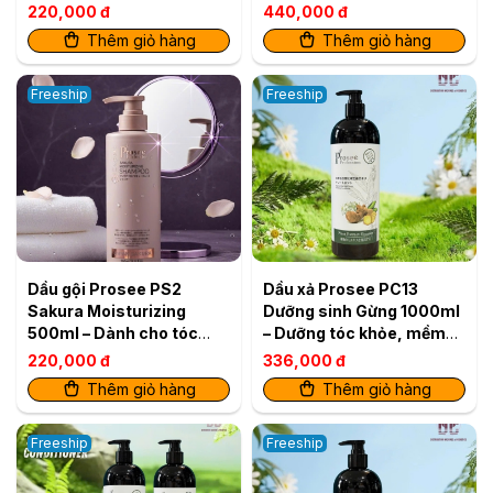
Rụng Tóc
Dành cho tóc dầu, ngăn
220,000 đ
440,000 đ
rụng & dưỡng ẩm
Thêm giỏ hàng
Thêm giỏ hàng
Freeship
Freeship
Dầu gội Prosee PS2
Dầu xả Prosee PC13
Sakura Moisturizing
Dưỡng sinh Gừng 1000ml
500ml – Dành cho tóc
– Dưỡng tóc khỏe, mềm
dầu, ngăn rụng & dưỡng
mượt
220,000 đ
336,000 đ
ẩm
Thêm giỏ hàng
Thêm giỏ hàng
Freeship
Freeship