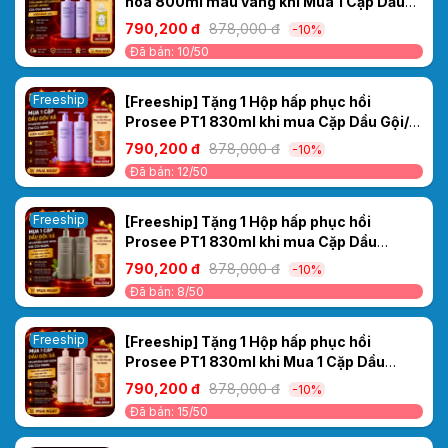
hoa 800ml màu vàng khi Mua 1 Cặp Dầu
Gội/ Xả Cao Cấp Collagen Ceylanpuree
790,200 đ
878,000 đ
-10%
Luxury Aroma CS4/CC4 1000ml – Kiểm
Đã bán: 10/50
Soát Dầu
Freeship
[Freeship] Tặng 1 Hộp hấp phục hồi
Prosee PT1 830ml khi mua Cặp Dầu Gội/
Xả Cao Cấp Collagen Ceylanpuree Luxury
790,200 đ
878,000 đ
-10%
Aroma CS4/CC4 1000ml – Kiểm Soát Dầu
Đã bán: 12/50
Freeship
[Freeship] Tặng 1 Hộp hấp phục hồi
Prosee PT1 830ml khi mua Cặp Dầu
Gội/Xả Ceylanpuree Luxury Aroma
790,200 đ
878,000 đ
-10%
CS5/CC5 1000ml – Giải Pháp Cho Da Đầu
Đã bán: 8/50
Gàu Ngứa, Tóc Khô Xơ
Freeship
[Freeship] Tặng 1 Hộp hấp phục hồi
Prosee PT1 830ml khi Mua 1 Cặp Dầu
Gội/Xả Ceylanpuree Luxury Aroma
790,200 đ
878,000 đ
-10%
1000ml CS6/CC6 – Phục Hồi & Dưỡng Ẩm
Đã bán: 15/50
Cho Mái Tóc Mềm Mượt Chuẩn Salon