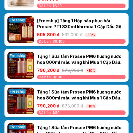
Đã bán: 12/20
Freeship
[Freeship] Tặng 1 Hộp hấp phục hồi
Prosee PT1 830ml khi mua 1 Cặp Dầu Gội
Xả Prosee PS11/PC11 Sakura 500ml –
505,800 đ
562,000 đ
-10%
Dưỡng Ẩm & Làm Mượt Tóc Tức Thì
Đã bán: 39/100
Freeship
Tặng 1 Sữa tắm Prosee PM6 hương nước
hoa 800ml màu vàng khi Mua 1 Cặp Dầu
Gội/Xả Ceylanpuree Luxury Aroma
790,200 đ
878,000 đ
-10%
1000ml CS6/CC6 – Phục Hồi & Dưỡng Ẩm
Đã bán: 3/100
Cho Mái Tóc Mềm Mượt Chuẩn Salon
Freeship
Tặng 1 Sữa tắm Prosee PM6 hương nước
hoa 800ml màu vàng khi Mua 1 Cặp Dầu
Gội/Xả Ceylanpuree Luxury Aroma
790,200 đ
878,000 đ
-10%
CS5/CC5 1000ml – Giải Pháp Cho Da Đầu
Đã bán: 1/50
Gàu Ngứa, Tóc Khô Xơ
Freeship
Tặng 1 Sữa tắm Prosee PM6 hương nước