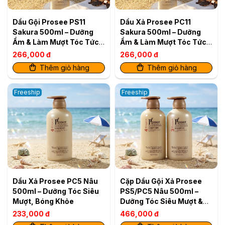
Dầu Gội Prosee PS11
Dầu Xả Prosee PC11
Sakura 500ml – Dưỡng
Sakura 500ml – Dưỡng
Ẩm & Làm Mượt Tóc Tức
Ẩm & Làm Mượt Tóc Tức
Thì
Thì
266,000 đ
266,000 đ
Thêm giỏ hàng
Thêm giỏ hàng
Freeship
Freeship
Dầu Xả Prosee PC5 Nâu
Cặp Dầu Gội Xả Prosee
500ml – Dưỡng Tóc Siêu
PS5/PC5 Nâu 500ml –
Mượt, Bóng Khỏe
Dưỡng Tóc Siêu Mượt &
Bóng Khỏe
233,000 đ
466,000 đ