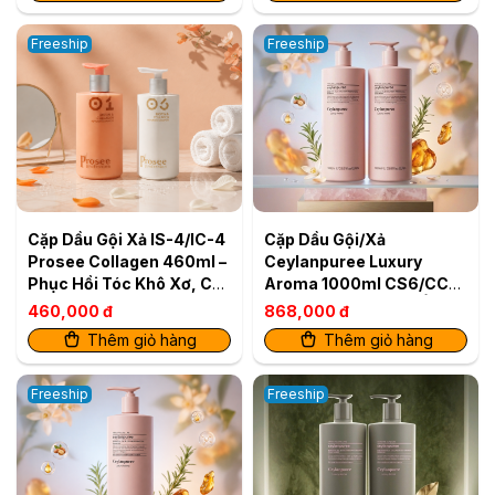
Freeship
Freeship
Cặp Dầu Gội Xả IS-4/IC-4
Cặp Dầu Gội/Xả
Prosee Collagen 460ml –
Ceylanpuree Luxury
Phục Hồi Tóc Khô Xơ, Chẻ
Aroma 1000ml CS6/CC6
Ngọn & Gãy Rụng
– Phục Hồi & Dưỡng Ẩm
460,000 đ
868,000 đ
Cho Mái Tóc Mềm Mượt
Thêm giỏ hàng
Thêm giỏ hàng
Chuẩn Salon
Freeship
Freeship