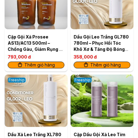
Cặp Gội Xả Prosee
Dầu Gội Leo Trắng GL780
AS13/AC13 500ml –
780ml – Phục Hồi Tóc
Chống Gàu, Giảm Rụng &
Khô Xơ & Tăng Độ Bóng
Dưỡng Da Đầu Khỏe
Mượt
793,000 đ
358,000 đ
Thêm giỏ hàng
Thêm giỏ hàng
Freeship
Freeship
Dầu Xả Leo Trắng XL780
Cặp Dầu Gội Xả Leo Tím