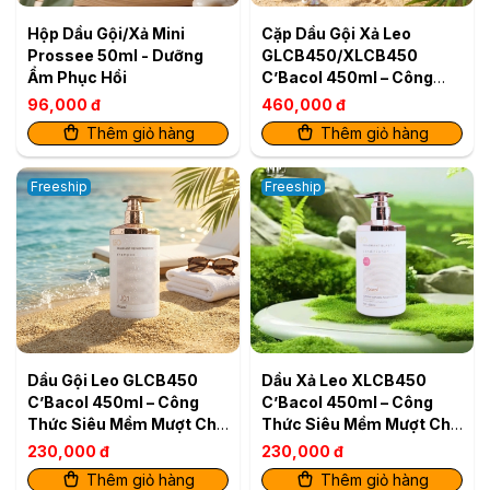
Hộp Dầu Gội/Xả Mini
Cặp Dầu Gội Xả Leo
Prossee 50ml - Dưỡng
GLCB450/XLCB450
Ẩm Phục Hồi
C’Bacol 450ml – Công
Thức Siêu Mềm Mượt Cho
96,000 đ
460,000 đ
Tóc Khỏe Bóng
Thêm giỏ hàng
Thêm giỏ hàng
Freeship
Freeship
Dầu Gội Leo GLCB450
Dầu Xả Leo XLCB450
C’Bacol 450ml – Công
C’Bacol 450ml – Công
Thức Siêu Mềm Mượt Cho
Thức Siêu Mềm Mượt Cho
Tóc Khỏe Bóng
Tóc Khỏe Bóng
230,000 đ
230,000 đ
Thêm giỏ hàng
Thêm giỏ hàng