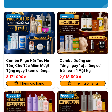
Freeship
Freeship
Combo Phục Hồi Tóc Hư
Combo Dưỡng sinh -
Tổn, Cho Tóc Mềm Mượt -
Tặng ngay 1 xịt nâng cơ
Tặng ngay 1 kem chống
trẻ hoá + 1 Mặt Nạ
nắng BB + 1 hộp phấn
3,171,000 đ
2,018,500 đ
nước Cushion + 1 Xịt nâng
Thêm giỏ hàng
Thêm giỏ hàng
cơ trẻ hoá
Freeship
Freeship