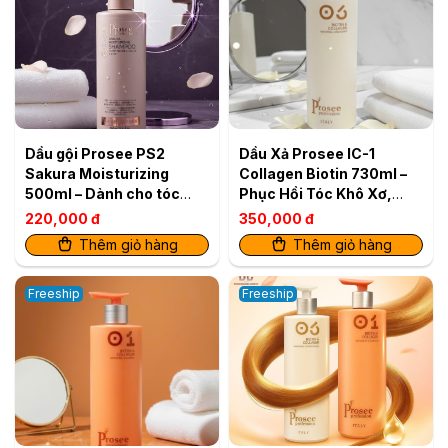
Dầu gội Prosee PS2
Dầu Xả Prosee IC-1
Sakura Moisturizing
Collagen Biotin 730ml –
500ml – Dành cho tóc
Phục Hồi Tóc Khô Xơ,
dầu, ngăn rụng & dưỡng
Giảm Gãy Rụng
220,000 đ
350,000 đ
ẩm
Thêm giỏ hàng
Thêm giỏ hàng
Freeship
Freeship