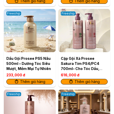
Thêm giỏ hàng
Thêm giỏ hàng
Freeship
Freeship
Dầu Gội Prosee PS5 Nâu
Cặp Gội Xả Prosee
500ml – Dưỡng Tóc Siêu
Sakura Tím PS4/PC4
Mượt, Mềm Mại Tự Nhiên
700ml– Cho Tóc Dầu,
Giảm Bết Dính & Chống
233,000 đ
616,000 đ
Rụng
Thêm giỏ hàng
Thêm giỏ hàng
Freeship
Freeship