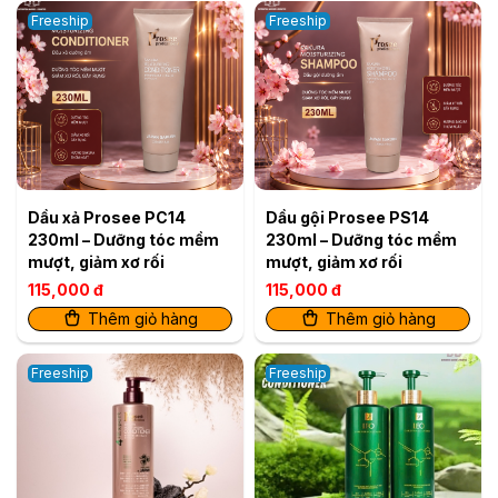
Freeship
Freeship
Dầu xả Prosee PC14
Dầu gội Prosee PS14
230ml – Dưỡng tóc mềm
230ml – Dưỡng tóc mềm
mượt, giảm xơ rối
mượt, giảm xơ rối
115,000 đ
115,000 đ
Thêm giỏ hàng
Thêm giỏ hàng
Freeship
Freeship