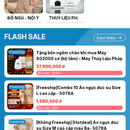
ĐỒ NGỦ - NỘI Y
THUỶ LIỆU PHÁP
FLASH SALE
Xem thêm
Freeship
Tặng bồn ngâm chân khi mua Máy
SG2000 cơ (bộ tắm) – Máy Thủy Liệu Pháp
37,900,000 đ
Đã bán: 10/50
Freeship
[Freeship]Combo 10 Áo ngực đúc su Size
L cao cấp - 5078A
1,590,000 đ
Đã bán: 1/50
Freeship
[Không Freeship] [Hotdeal] Áo ngực đúc
su Size M cao cấp màu Be- 5078A