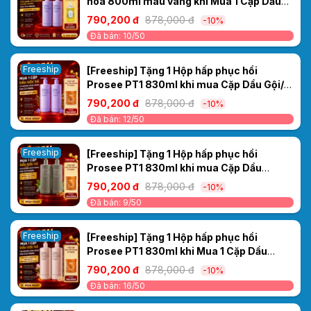
hoa 800ml màu vàng khi Mua 1 Cặp Dầu
Gội/ Xả Cao Cấp Collagen Ceylanpuree
790,200 đ
878,000 đ
-10%
Luxury Aroma CS4/CC4 1000ml – Kiểm
Đã bán: 10/50
Soát Dầu
Freeship
[Freeship] Tặng 1 Hộp hấp phục hồi
Prosee PT1 830ml khi mua Cặp Dầu Gội/
Xả Cao Cấp Collagen Ceylanpuree Luxury
790,200 đ
878,000 đ
-10%
Aroma CS4/CC4 1000ml – Kiểm Soát Dầu
Đã bán: 12/50
Freeship
[Freeship] Tặng 1 Hộp hấp phục hồi
Prosee PT1 830ml khi mua Cặp Dầu
Gội/Xả Ceylanpuree Luxury Aroma
790,200 đ
878,000 đ
-10%
CS5/CC5 1000ml – Giải Pháp Cho Da Đầu
Đã bán: 9/50
Gàu Ngứa, Tóc Khô Xơ
Freeship
[Freeship] Tặng 1 Hộp hấp phục hồi
Prosee PT1 830ml khi Mua 1 Cặp Dầu
Gội/Xả Ceylanpuree Luxury Aroma
790,200 đ
878,000 đ
-10%
1000ml CS6/CC6 – Phục Hồi & Dưỡng Ẩm
Đã bán: 16/50
Cho Mái Tóc Mềm Mượt Chuẩn Salon