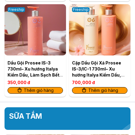
Freeship
Freeship
Dầu Gội Prosee IS-3
Cặp Dầu Gội Xả Prosee
730ml– Xu hướng Italya
IS-3/IC-1 730ml– Xu
Kiềm Dầu, Làm Sạch Bết
hướng Italya Kiềm Dầu,
& Cho Tóc Tơi Phồng Tự
Làm Sạch Bết & Cho Tóc
350,000 đ
700,000 đ
Nhiên
Tơi Phồng Tự Nhiên
Thêm giỏ hàng
Thêm giỏ hàng
SỮA TẮM