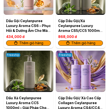
Dầu Gội Ceylanpuree
Cặp Dầu Gội/Xả
Luxury Aroma CS6 – Phục
Ceylanpuree Luxury
Hồi & Dưỡng Ẩm Cho Mái
Aroma CS5/CC5 1000ml
Tóc Mềm Mượt Chuẩn
– Giải Pháp Cho Da Đầu
434,000 đ
868,000 đ
Salon
Gàu Ngứa, Tóc Khô Xơ
Thêm giỏ hàng
Thêm giỏ hàng
Freeship
Freeship
Dầu Xả Ceylanpuree
Cặp Dầu Gội/ Xả Cao Cấp
Luxury Aroma CC5
Collagen Ceylanpuree
1000ml – Giải Pháp Cho
Luxury Aroma CS4/CC4