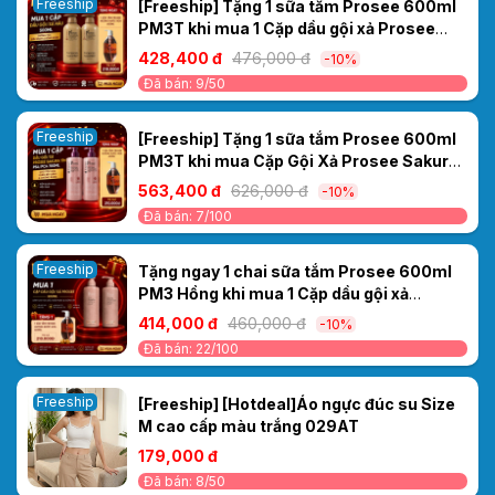
Freeship
[Freeship] Tặng 1 sữa tắm Prosee 600ml
PM3T khi mua 1 Cặp dầu gội xả Prosee
nâu 500ml PS5/PC5
428,400 đ
476,000 đ
-10%
Đã bán: 9/50
Freeship
[Freeship] Tặng 1 sữa tắm Prosee 600ml
PM3T khi mua Cặp Gội Xả Prosee Sakura
Tím PS4/PC4 700ml– Cho Tóc Dầu, Giảm
563,400 đ
626,000 đ
-10%
Bết Dính & Chống Rụng
Đã bán: 7/100
Freeship
Tặng ngay 1 chai sữa tắm Prosee 600ml
PM3 Hồng khi mua 1 Cặp dầu gội xả
Prosee PS2/PC2 Sakura Moisturizing
414,000 đ
460,000 đ
-10%
500ml – KHỬ MÙI MỒ HÔI DẦU- MIỄN PHÍ
Đã bán: 22/100
SHIP
Freeship
[Freeship] [Hotdeal]Áo ngực đúc su Size
M cao cấp màu trắng 029AT
179,000 đ
Đã bán: 8/50