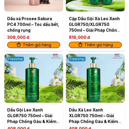
Dầu xả Prosee Sakura
Cặp Dầu Gội Xả Leo Xanh
PC4 700ml – Tóc dầu bết,
GLGR750/XLGR750
chống rụng
750ml – Giải Pháp Chống
Gàu & Kiềm Dầu Hiệu Quả
308,000 đ
816,000 đ
Thêm giỏ hàng
Thêm giỏ hàng
Freeship
Freeship
Dầu Gội Leo Xanh
Dầu Xả Leo Xanh
GLGR750 750ml – Giải
XLGR750 750ml – Giải
Pháp Chống Gàu & Kiềm
Pháp Chống Gàu & Kiềm
Dầu Hiệu Quả
Dầu Hiệu Quả
408,000 đ
408,000 đ