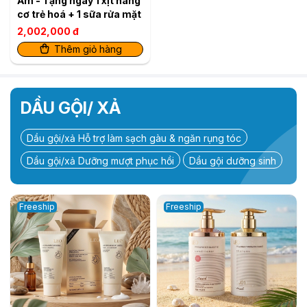
Ẩm - Tặng ngay 1 xịt nâng
cơ trẻ hoá + 1 sữa rửa mặt
2,002,000 đ
Thêm giỏ hàng
DẦU GỘI/ XẢ
Dầu gội/xả Hỗ trợ làm sạch gàu & ngăn rụng tóc
Dầu gội/xả Dưỡng mượt phục hồi
Dầu gội dưỡng sinh
Freeship
Freeship