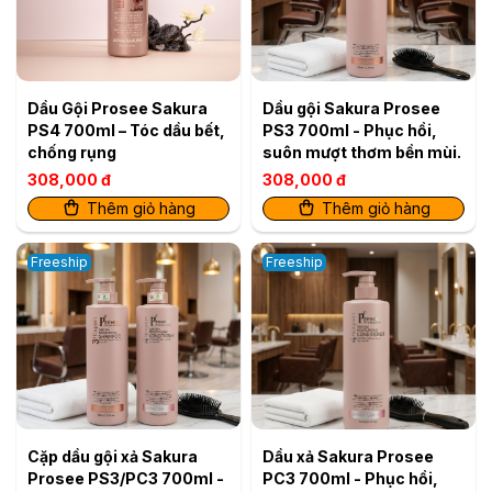
Dầu Gội Prosee Sakura
Dầu gội Sakura Prosee
PS4 700ml – Tóc dầu bết,
PS3 700ml - Phục hồi,
chống rụng
suôn mượt thơm bền mùi.
308,000 đ
308,000 đ
Thêm giỏ hàng
Thêm giỏ hàng
Freeship
Freeship
Cặp dầu gội xả Sakura
Dầu xả Sakura Prosee
Prosee PS3/PC3 700ml -
PC3 700ml - Phục hồi,