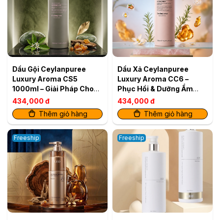
Dầu Gội Ceylanpuree
Dầu Xả Ceylanpuree
Luxury Aroma CS5
Luxury Aroma CC6 –
1000ml – Giải Pháp Cho
Phục Hồi & Dưỡng Ẩm
Da Đầu Gàu Ngứa, Tóc
Cho Mái Tóc Mềm Mượt
434,000 đ
434,000 đ
Khô Xơ
Chuẩn Salon Xuất bản
Thêm giỏ hàng
Thêm giỏ hàng
Bán lẻ
Freeship
Freeship