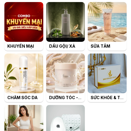
KHUYẾN MẠI
DẦU GỘI/ XẢ
SỮA TẮM
CHĂM SÓC DA
DƯỠNG TÓC - TẠO KIỂU TÓC
SỨC KHỎE & TIÊU DÙNG