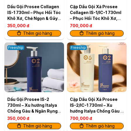
Dầu Gội Prosee Collagen
Cặp Dầu Gội Xả Prosee
IS-1 730ml – Phục Hồi Tóc
Collagen IS-1/IC-1 730ml
Khô Xơ, Chẻ Ngọn & Gãy
– Phục Hồi Tóc Khô Xơ,
Rụng
Chẻ Ngọn & Gãy Rụng
350,000 đ
700,000 đ
Thêm giỏ hàng
Thêm giỏ hàng
Freeship
Freeship
Dầu Gội Prosee IS-2
Cặp Dầu Gội Xả Prosee
730ml – Xu hướng Italya
IS-2/IC-1 730ml – Xu
Chống Gàu & Ngăn Rụng
hướng Italya Chống Gàu &
Tóc Tối Ư
Ngăn Rụng Tóc Tối Ưu
350,000 đ
700,000 đ
Thêm giỏ hàng
Thêm giỏ hàng