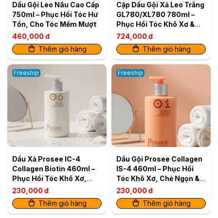
Dầu Gội Leo Nâu Cao Cấp
Cặp Dầu Gội Xả Leo Trắng
750ml – Phục Hồi Tóc Hư
GL780/XL780 780ml –
Tổn, Cho Tóc Mềm Mượt
Phục Hồi Tóc Khô Xơ &
Tăng Độ Bóng Mượt
460,000 đ
724,000 đ
Thêm giỏ hàng
Thêm giỏ hàng
Freeship
Freeship
Dầu Xả Prosee IC-4
Dầu Gội Prosee Collagen
Collagen Biotin 460ml –
IS-4 460ml – Phục Hồi
Phục Hồi Tóc Khô Xơ,
Tóc Khô Xơ, Chẻ Ngọn &
Giảm Gãy Rụng
Gãy Rụng
230,000 đ
230,000 đ
Thêm giỏ hàng
Thêm giỏ hàng