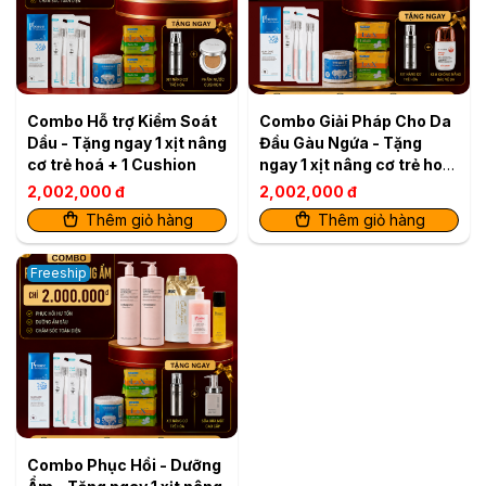
Combo Hỗ trợ Kiểm Soát
Combo Giải Pháp Cho Da
Dầu - Tặng ngay 1 xịt nâng
Đầu Gàu Ngứa - Tặng
cơ trẻ hoá + 1 Cushion
ngay 1 xịt nâng cơ trẻ hoá
+ 1 kem chống nắng
2,002,000 đ
2,002,000 đ
Thêm giỏ hàng
Thêm giỏ hàng
Freeship
Combo Phục Hồi - Dưỡng