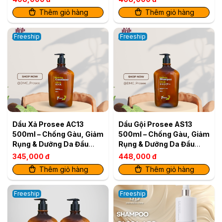
Thêm giỏ hàng
Thêm giỏ hàng
Freeship
Freeship
Dầu Xả Prosee AC13
Dầu Gội Prosee AS13
500ml – Chống Gàu, Giảm
500ml – Chống Gàu, Giảm
Rụng & Dưỡng Da Đầu
Rụng & Dưỡng Da Đầu
Khỏe
Khỏe
345,000 đ
448,000 đ
Thêm giỏ hàng
Thêm giỏ hàng
Freeship
Freeship