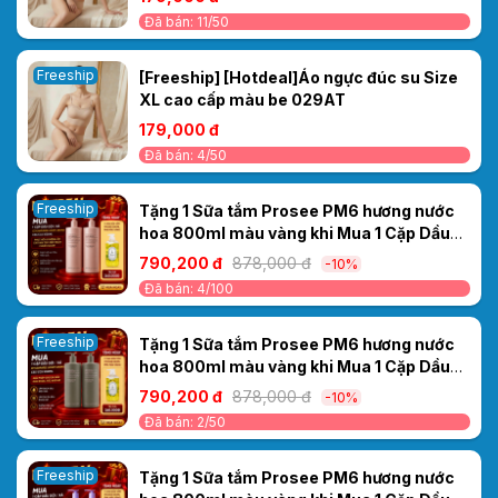
Đã bán: 11/50
Freeship
[Freeship] [Hotdeal]Áo ngực đúc su Size
XL cao cấp màu be 029AT
179,000 đ
Đã bán: 4/50
Freeship
Tặng 1 Sữa tắm Prosee PM6 hương nước
hoa 800ml màu vàng khi Mua 1 Cặp Dầu
Gội/Xả Ceylanpuree Luxury Aroma
790,200 đ
878,000 đ
-10%
1000ml CS6/CC6 – Phục Hồi & Dưỡng Ẩm
Đã bán: 4/100
Cho Mái Tóc Mềm Mượt Chuẩn Salon
Freeship
Tặng 1 Sữa tắm Prosee PM6 hương nước
hoa 800ml màu vàng khi Mua 1 Cặp Dầu
Gội/Xả Ceylanpuree Luxury Aroma
790,200 đ
878,000 đ
-10%
CS5/CC5 1000ml – Giải Pháp Cho Da Đầu
Đã bán: 2/50
Gàu Ngứa, Tóc Khô Xơ
Freeship
Tặng 1 Sữa tắm Prosee PM6 hương nước