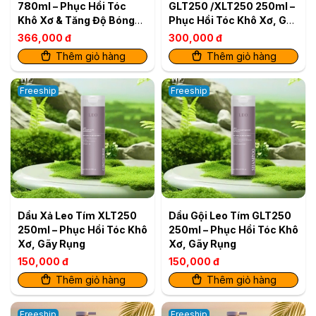
780ml – Phục Hồi Tóc
GLT250 /XLT250 250ml –
Khô Xơ & Tăng Độ Bóng
Phục Hồi Tóc Khô Xơ, Gãy
Mượt
Rụng (2 sản phẩm)
366,000 đ
300,000 đ
Thêm giỏ hàng
Thêm giỏ hàng
Freeship
Freeship
Dầu Xả Leo Tím XLT250
Dầu Gội Leo Tím GLT250
250ml – Phục Hồi Tóc Khô
250ml – Phục Hồi Tóc Khô
Xơ, Gãy Rụng
Xơ, Gãy Rụng
150,000 đ
150,000 đ
Thêm giỏ hàng
Thêm giỏ hàng
Freeship
Freeship