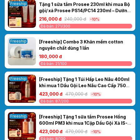
Freeship
Tặng 1 sữa tắm Prosee 230ml khi mua Bộ
gội/ xả Prosee PS14/PC14 230ml – Dưỡng
tóc mềm mượt, giảm xơ rối
216,000 đ
240,000 đ
-10%
Đã bán: 271/300
Freeship
[Freeship] Combo 3 Khăn mềm cotton
nguyên chất dùng 1 lần
180,000 đ
Đã bán: 21/100
Freeship
[Freeship] Tặng 1 Túi Hấp Leo Nâu 400ml
khi mua 1 Dầu Gội Leo Nâu Cao Cấp 750ml
– Phục Hồi Tóc Hư Tổn, Cho Tóc Mềm
423,000 đ
470,000 đ
-10%
Mượt
Đã bán: 87/200
Freeship
[Freeship] Tặng 1 sữa tắm Prosee Hồng
600ml PM3 khi mua 1Cặp Dầu Gội Xả IS-
4/IC-4 Prosee Collagen 460ml – Phục Hồi
423,000 đ
470,000 đ
-10%
Tóc Khô Xơ, Chẻ Ngọn & Gãy Rụng
Đã bán: 8/100