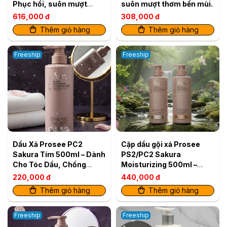
Phục hồi, suôn mượt
suôn mượt thơm bền mùi.
thơm bền mùi.
616,000 đ
308,000 đ
Thêm giỏ hàng
Thêm giỏ hàng
Freeship
Freeship
Dầu Xả Prosee PC2
Cặp dầu gội xả Prosee
Sakura Tím 500ml – Dành
PS2/PC2 Sakura
Cho Tóc Dầu, Chống
Moisturizing 500ml –
Rụng Tóc
Dành cho tóc dầu, ngăn
220,000 đ
440,000 đ
rụng & dưỡng ẩm
Thêm giỏ hàng
Thêm giỏ hàng
Freeship
Freeship