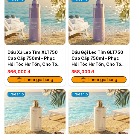
Dầu Xả Leo Tím XLT750
Dầu Gội Leo Tím GLT750
Cao Cấp 750ml – Phục
Cao Cấp 750ml – Phục
Hồi Tóc Hư Tổn, Cho Tóc
Hồi Tóc Hư Tổn, Cho Tóc
Mềm Mượt
Mềm Mượt
366,000 đ
358,000 đ
Thêm giỏ hàng
Thêm giỏ hàng
Freeship
Freeship