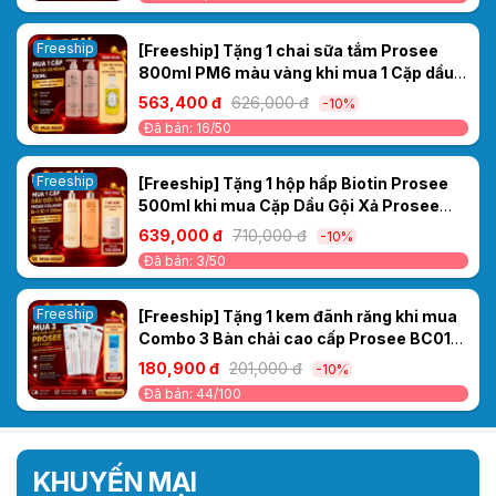
Freeship
[Freeship] Tặng 1 chai sữa tắm Prosee
800ml PM6 màu vàng khi mua 1 Cặp dầu
gội xả Sakura Prosee PS3/PC3 700ml -
563,400 đ
626,000 đ
-10%
Phục hồi, suôn mượt thơm bền mùi.
Đã bán: 16/50
Freeship
[Freeship] Tặng 1 hộp hấp Biotin Prosee
500ml khi mua Cặp Dầu Gội Xả Prosee
Collagen IS-1/IC-1 730ml – Phục Hồi Tóc
639,000 đ
710,000 đ
-10%
Khô Xơ, Chẻ Ngọn & Gãy Rụng
Đã bán: 3/50
Freeship
[Freeship] Tặng 1 kem đãnh răng khi mua
Combo 3 Bàn chải cao cấp Prosee BC01
(Vỉ 2 chiếc)
180,900 đ
201,000 đ
-10%
Đã bán: 44/100
KHUYẾN MẠI