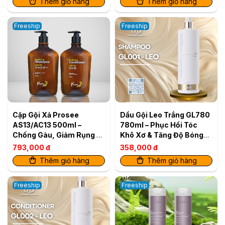
Thêm giỏ hàng
Thêm giỏ hàng
Freeship
Freeship
Cặp Gội Xả Prosee
Dầu Gội Leo Trắng GL780
AS13/AC13 500ml –
780ml – Phục Hồi Tóc
Chống Gàu, Giảm Rụng &
Khô Xơ & Tăng Độ Bóng
Dưỡng Da Đầu Khỏe
Mượt
793,000 đ
358,000 đ
Thêm giỏ hàng
Thêm giỏ hàng
Freeship
Freeship