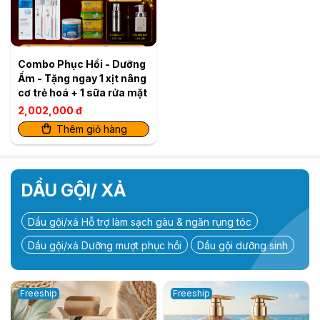
Combo Phục Hồi - Dưỡng
Ẩm - Tặng ngay 1 xịt nâng
cơ trẻ hoá + 1 sữa rửa mặt
2,002,000 đ
Thêm giỏ hàng
DẦU GỘI/ XẢ
Dầu gội/xả Hỗ trợ làm sạch gàu & ngăn rụng tóc
Dầu gội/xả Dưỡng mượt phục hồi
Dầu gội dưỡng sinh
Freeship
Freeship