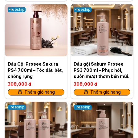
Freeship
Freeship
Dầu Gội Prosee Sakura
Dầu gội Sakura Prosee
PS4 700ml – Tóc dầu bết,
PS3 700ml - Phục hồi,
chống rụng
suôn mượt thơm bền mùi.
308,000 đ
308,000 đ
Thêm giỏ hàng
Thêm giỏ hàng
Freeship
Freeship