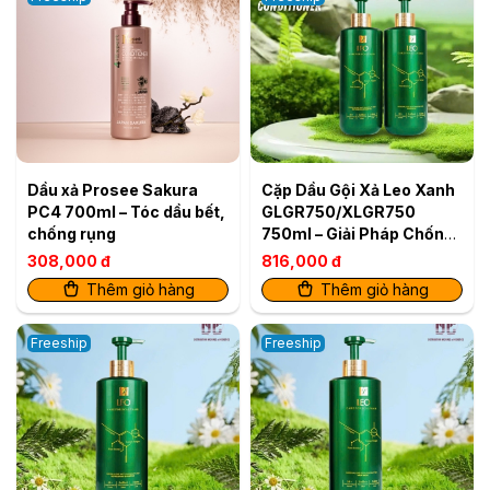
Dầu xả Prosee Sakura
Cặp Dầu Gội Xả Leo Xanh
PC4 700ml – Tóc dầu bết,
GLGR750/XLGR750
chống rụng
750ml – Giải Pháp Chống
Gàu & Kiềm Dầu Hiệu Quả
308,000 đ
816,000 đ
Thêm giỏ hàng
Thêm giỏ hàng
Freeship
Freeship