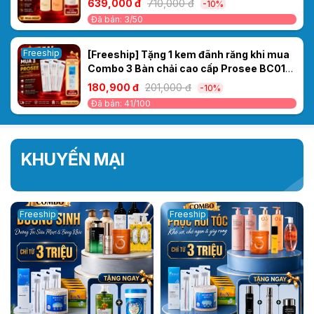
639,000 đ
710,000 đ
-10%
Khô Xơ, Chẻ Ngọn & Gãy Rụng
Đã bán: 3/50
Freeship
[Freeship] Tặng 1 kem đãnh răng khi mua
Combo 3 Bàn chải cao cấp Prosee BC01
(Vỉ 2 chiếc)
180,900 đ
201,000 đ
-10%
Đã bán: 41/100
KHUYẾN MẠI
Freeship
Freeship