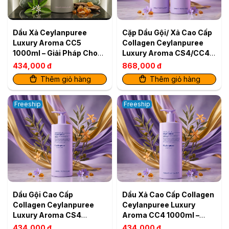
Dầu Xả Ceylanpuree
Cặp Dầu Gội/ Xả Cao Cấp
Luxury Aroma CC5
Collagen Ceylanpuree
1000ml – Giải Pháp Cho
Luxury Aroma CS4/CC4
Da Đầu Gàu Ngứa, Tóc
1000ml – Kiểm Soát Dầu
434,000 đ
868,000 đ
Khô Xơ
Thêm giỏ hàng
Thêm giỏ hàng
Freeship
Freeship
Dầu Gội Cao Cấp
Dầu Xả Cao Cấp Collagen
Collagen Ceylanpuree
Ceylanpuree Luxury
Luxury Aroma CS4
Aroma CC4 1000ml –
1000ml – Kiểm Soát Dầu
Kiểm Soát Dầu
434,000 đ
434,000 đ