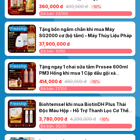
PS12/PC12 Dưỡng sinh Gừng 500ml –
360,000 đ
400,000 đ
-10%
Dưỡng tóc khỏe, mềm mượt
Đã bán: 33/100
Freeship
Tặng bồn ngâm chân khi mua Máy
SG2000 cơ (bộ tắm) – Máy Thủy Liệu Pháp
37,900,000 đ
Đã bán: 10/50
Freeship
Tặng ngay 1 chai sữa tắm Prosee 600ml
PM3 Hồng khi mua 1 Cặp dầu gội xả
Prosee PS2/PC2 Sakura Moisturizing
414,000 đ
460,000 đ
-10%
500ml – KHỬ MÙI MỒ HÔI DẦU- MIỄN PHÍ
Đã bán: 21/100
SHIP
Freeship
Biohtemsel khi mua BiotinDH Plus Thải
Độc Máu Hộp - Hỗ Trợ Thanh Lọc Cơ Thể
& Cải Thiện Sức Khỏe Máu - Tặng 1 bộ tế
3,780,000 đ
4,200,000 đ
-10%
báo gốc chăm sóc da Serum 24k +
Đã bán: 30/30
Vitamin