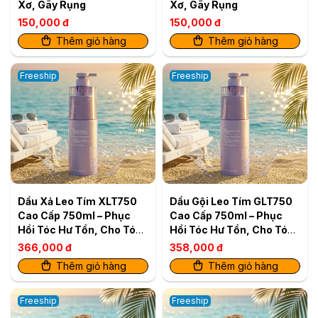
Xơ, Gãy Rụng
Xơ, Gãy Rụng
150,000 đ
150,000 đ
Thêm giỏ hàng
Thêm giỏ hàng
Freeship
Freeship
Dầu Xả Leo Tím XLT750
Dầu Gội Leo Tím GLT750
Cao Cấp 750ml – Phục
Cao Cấp 750ml – Phục
Hồi Tóc Hư Tổn, Cho Tóc
Hồi Tóc Hư Tổn, Cho Tóc
Mềm Mượt
Mềm Mượt
366,000 đ
358,000 đ
Thêm giỏ hàng
Thêm giỏ hàng
Freeship
Freeship