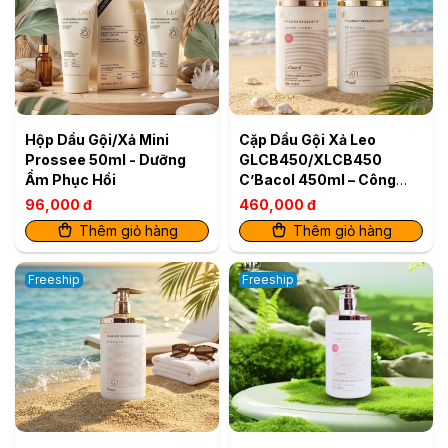
Hộp Dầu Gội/Xả Mini
Cặp Dầu Gội Xả Leo
Prossee 50ml - Dưỡng
GLCB450/XLCB450
Ẩm Phục Hồi
C’Bacol 450ml – Công
Thức Siêu Mềm Mượt Cho
96,000 đ
460,000 đ
Tóc Khỏe Bóng
Thêm giỏ hàng
Thêm giỏ hàng
Freeship
Freeship