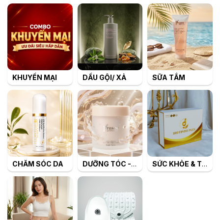
KHUYẾN MẠI
DẦU GỘI/ XẢ
SỮA TẮM
CHĂM SÓC DA
DƯỠNG TÓC - TẠO KIỂU TÓC
SỨC KHỎE & TIÊU DÙNG