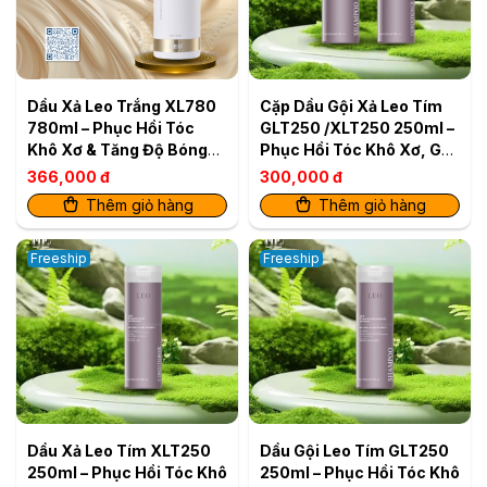
Dầu Xả Leo Trắng XL780
Cặp Dầu Gội Xả Leo Tím
780ml – Phục Hồi Tóc
GLT250 /XLT250 250ml –
Khô Xơ & Tăng Độ Bóng
Phục Hồi Tóc Khô Xơ, Gãy
Mượt
Rụng (2 sản phẩm)
366,000 đ
300,000 đ
Thêm giỏ hàng
Thêm giỏ hàng
Freeship
Freeship
Dầu Xả Leo Tím XLT250
Dầu Gội Leo Tím GLT250
250ml – Phục Hồi Tóc Khô
250ml – Phục Hồi Tóc Khô