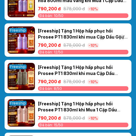
hoa 800ml màu vàng khi Mua 1 Cặp Dầu
Gội/ Xả Cao Cấp Collagen Ceylanpuree
790,200 đ
878,000 đ
-10%
Luxury Aroma CS4/CC4 1000ml – Kiểm
Đã bán: 10/50
Soát Dầu
Freeship
[Freeship] Tặng 1 Hộp hấp phục hồi
Prosee PT1 830ml khi mua Cặp Dầu Gội/
Xả Cao Cấp Collagen Ceylanpuree Luxury
790,200 đ
878,000 đ
-10%
Aroma CS4/CC4 1000ml – Kiểm Soát Dầu
Đã bán: 12/50
Freeship
[Freeship] Tặng 1 Hộp hấp phục hồi
Prosee PT1 830ml khi mua Cặp Dầu
Gội/Xả Ceylanpuree Luxury Aroma
790,200 đ
878,000 đ
-10%
CS5/CC5 1000ml – Giải Pháp Cho Da Đầu
Đã bán: 8/50
Gàu Ngứa, Tóc Khô Xơ
Freeship
[Freeship] Tặng 1 Hộp hấp phục hồi
Prosee PT1 830ml khi Mua 1 Cặp Dầu
Gội/Xả Ceylanpuree Luxury Aroma
790,200 đ
878,000 đ
-10%
1000ml CS6/CC6 – Phục Hồi & Dưỡng Ẩm
Đã bán: 15/50
Cho Mái Tóc Mềm Mượt Chuẩn Salon