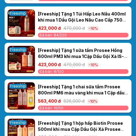
Freeship
[Freeship] Tặng 1 Túi Hấp Leo Nâu 400ml
khi mua 1 Dầu Gội Leo Nâu Cao Cấp 750ml
– Phục Hồi Tóc Hư Tổn, Cho Tóc Mềm
423,000 đ
470,000 đ
-10%
Mượt
Đã bán: 84/200
Freeship
[Freeship] Tặng 1 sữa tắm Prosee Hồng
600ml PM3 khi mua 1Cặp Dầu Gội Xả IS-
4/IC-4 Prosee Collagen 460ml – Phục Hồi
423,000 đ
470,000 đ
-10%
Tóc Khô Xơ, Chẻ Ngọn & Gãy Rụng
Đã bán: 8/100
Freeship
[Freeship] Tặng 1 chai sữa tắm Prosee
800ml PM6 màu vàng khi mua 1 Cặp dầu
gội xả Sakura Prosee PS3/PC3 700ml -
563,400 đ
626,000 đ
-10%
Phục hồi, suôn mượt thơm bền mùi.
Đã bán: 16/50
Freeship
[Freeship] Tặng 1 hộp hấp Biotin Prosee
500ml khi mua Cặp Dầu Gội Xả Prosee
Collagen IS-1/IC-1 730ml – Phục Hồi Tóc