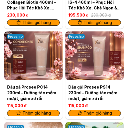
Collagen Biotin 460ml –
IS-4 460ml – Phục Hồi
Phục Hồi Tóc Khô Xơ,
Tóc Khô Xơ, Chẻ Ngọn &
Giảm Gãy Rụng
Gãy Rụng
230,000 đ
195,500 đ
230,000 đ
Thêm giỏ hàng
Thêm giỏ hàng
Freeship
Freeship
Dầu xả Prosee PC14
Dầu gội Prosee PS14
230ml – Dưỡng tóc mềm
230ml – Dưỡng tóc mềm
mượt, giảm xơ rối
mượt, giảm xơ rối
115,000 đ
115,000 đ
Thêm giỏ hàng
Thêm giỏ hàng
Freeship
Freeship