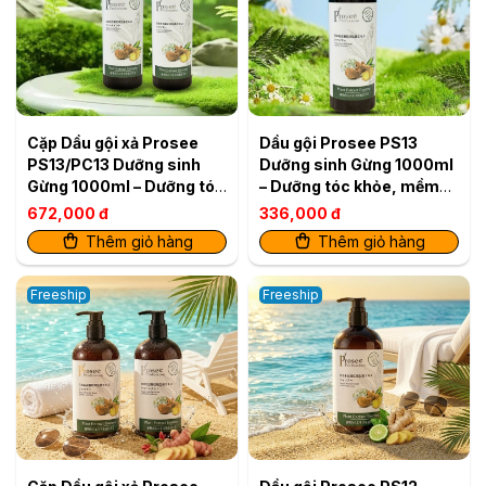
Cặp Dầu gội xả Prosee
Dầu gội Prosee PS13
PS13/PC13 Dưỡng sinh
Dưỡng sinh Gừng 1000ml
Gừng 1000ml – Dưỡng tóc
– Dưỡng tóc khỏe, mềm
khỏe, mềm mượt
mượt
672,000 đ
336,000 đ
Thêm giỏ hàng
Thêm giỏ hàng
Freeship
Freeship