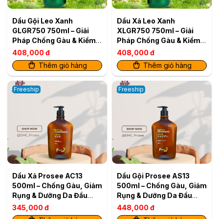
Dầu Gội Leo Xanh
Dầu Xả Leo Xanh
GLGR750 750ml – Giải
XLGR750 750ml – Giải
Pháp Chống Gàu & Kiềm
Pháp Chống Gàu & Kiềm
Dầu Hiệu Quả
Dầu Hiệu Quả
408,000 đ
408,000 đ
Thêm giỏ hàng
Thêm giỏ hàng
Freeship
Freeship
Dầu Xả Prosee AC13
Dầu Gội Prosee AS13
500ml – Chống Gàu, Giảm
500ml – Chống Gàu, Giảm
Rụng & Dưỡng Da Đầu
Rụng & Dưỡng Da Đầu
Khỏe
Khỏe
345,000 đ
448,000 đ