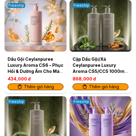
Freeship
Freeship
Dầu Gội Ceylanpuree
Cặp Dầu Gội/Xả
Luxury Aroma CS6 – Phục
Ceylanpuree Luxury
Hồi & Dưỡng Ẩm Cho Mái
Aroma CS5/CC5 1000ml
Tóc Mềm Mượt Chuẩn
– Giải Pháp Cho Da Đầu
434,000 đ
868,000 đ
Salon
Gàu Ngứa, Tóc Khô Xơ
Thêm giỏ hàng
Thêm giỏ hàng
Freeship
Freeship