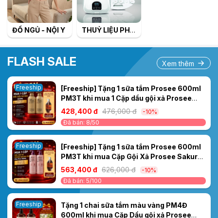
ĐỒ NGỦ - NỘI Y
THUỶ LIỆU PHÁP
FLASH SALE
Xem thêm
Freeship
[Freeship] Tặng 1 sữa tắm Prosee 600ml
PM3T khi mua 1 Cặp dầu gội xả Prosee
nâu 500ml PS5/PC5
428,400 đ
476,000 đ
-10%
Đã bán: 8/50
Freeship
[Freeship] Tặng 1 sữa tắm Prosee 600ml
PM3T khi mua Cặp Gội Xả Prosee Sakura
Tím PS4/PC4 700ml– Cho Tóc Dầu, Giảm
563,400 đ
626,000 đ
-10%
Bết Dính & Chống Rụng
Đã bán: 5/100
Freeship
Tặng 1 chai sữa tắm màu vàng PM4Đ
600ml khi mua Cặp Dầu gội xả Prosee