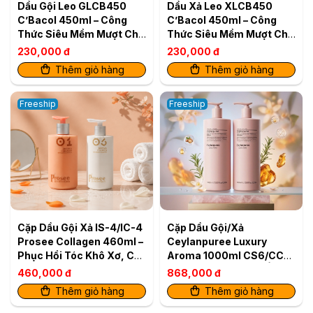
Dầu Gội Leo GLCB450
Dầu Xả Leo XLCB450
C’Bacol 450ml – Công
C’Bacol 450ml – Công
Thức Siêu Mềm Mượt Cho
Thức Siêu Mềm Mượt Cho
Tóc Khỏe Bóng
Tóc Khỏe Bóng
230,000 đ
230,000 đ
Thêm giỏ hàng
Thêm giỏ hàng
Freeship
Freeship
Cặp Dầu Gội Xả IS-4/IC-4
Cặp Dầu Gội/Xả
Prosee Collagen 460ml –
Ceylanpuree Luxury
Phục Hồi Tóc Khô Xơ, Chẻ
Aroma 1000ml CS6/CC6
Ngọn & Gãy Rụng
– Phục Hồi & Dưỡng Ẩm
460,000 đ
868,000 đ
Cho Mái Tóc Mềm Mượt
Thêm giỏ hàng
Thêm giỏ hàng
Chuẩn Salon