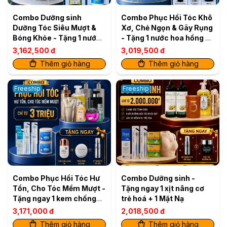
Combo Dưỡng sinh
Combo Phục Hồi Tóc Khô
Dưỡng Tóc Siêu Mượt &
Xơ, Chẻ Ngọn & Gãy Rụng
Bóng Khỏe - Tặng 1 nước
- Tặng 1 nước hoa hồng +
rửa đa năng + 1 nước giặt
1 Xịt nâng cơ trẻ hoá + 1
3,162,500 đ
3,019,500 đ
đa năng
mặt nạ
Thêm giỏ hàng
Thêm giỏ hàng
Freeship
Freeship
Combo Phục Hồi Tóc Hư
Combo Dưỡng sinh -
Tổn, Cho Tóc Mềm Mượt -
Tặng ngay 1 xịt nâng cơ
Tặng ngay 1 kem chống
trẻ hoá + 1 Mặt Nạ
nắng BB + 1 hộp phấn
3,171,000 đ
2,018,500 đ
nước Cushion + 1 Xịt nâng
Thêm giỏ hàng
Thêm giỏ hàng