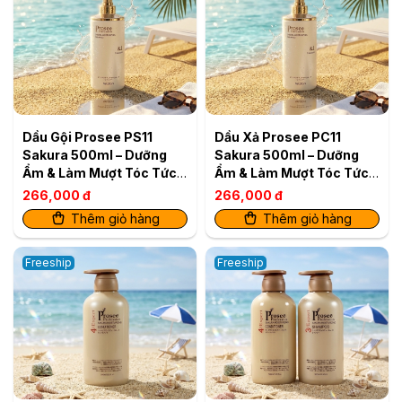
Dầu Gội Prosee PS11
Dầu Xả Prosee PC11
Sakura 500ml – Dưỡng
Sakura 500ml – Dưỡng
Ẩm & Làm Mượt Tóc Tức
Ẩm & Làm Mượt Tóc Tức
Thì
Thì
266,000 đ
266,000 đ
Thêm giỏ hàng
Thêm giỏ hàng
Freeship
Freeship