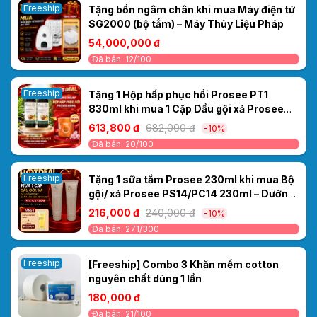
Freeship
Tặng bồn ngâm chân khi mua Máy điện tử
SG2000 (bộ tắm) – Máy Thủy Liệu Pháp
54,000,000 đ
Đã bán: 12/100
Freeship
Tặng 1 Hộp hấp phục hồi Prosee PT1
830ml khi mua 1 Cặp Dầu gội xả Prosee
PS13/PC13 Dưỡng sinh Gừng 1000ml –
613,800 đ
682,000 đ
-10%
Dưỡng tóc khỏe, mềm mượt
Đã bán: 20/100
Freeship
Tặng 1 sữa tắm Prosee 230ml khi mua Bộ
gội/ xả Prosee PS14/PC14 230ml – Dưỡng
tóc mềm mượt, giảm xơ rối
216,000 đ
240,000 đ
-10%
Đã bán: 271/300
Freeship
[Freeship] Combo 3 Khăn mềm cotton
nguyên chất dùng 1 lần
180,000 đ
Đã bán: 21/100