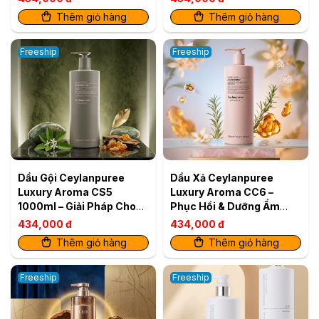
Thêm giỏ hàng
Thêm giỏ hàng
Freeship
Freeship
Dầu Gội Ceylanpuree
Dầu Xả Ceylanpuree
Luxury Aroma CS5
Luxury Aroma CC6 –
1000ml – Giải Pháp Cho
Phục Hồi & Dưỡng Ẩm
Da Đầu Gàu Ngứa, Tóc
Cho Mái Tóc Mềm Mượt
434,000 đ
434,000 đ
Khô Xơ
Chuẩn Salon Xuất bản
Thêm giỏ hàng
Thêm giỏ hàng
Bán lẻ
Freeship
Freeship