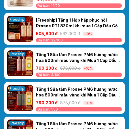
Đã bán: 12/20
Freeship
[Freeship] Tặng 1 Hộp hấp phục hồi
Prosee PT1 830ml khi mua 1 Cặp Dầu Gội
Xả Prosee PS11/PC11 Sakura 500ml –
505,800 đ
562,000 đ
-10%
Dưỡng Ẩm & Làm Mượt Tóc Tức Thì
Đã bán: 39/100
Freeship
Tặng 1 Sữa tắm Prosee PM6 hương nước
hoa 800ml màu vàng khi Mua 1 Cặp Dầu
Gội/Xả Ceylanpuree Luxury Aroma
790,200 đ
878,000 đ
-10%
1000ml CS6/CC6 – Phục Hồi & Dưỡng Ẩm
Đã bán: 3/100
Cho Mái Tóc Mềm Mượt Chuẩn Salon
Freeship
Tặng 1 Sữa tắm Prosee PM6 hương nước
hoa 800ml màu vàng khi Mua 1 Cặp Dầu
Gội/Xả Ceylanpuree Luxury Aroma
790,200 đ
878,000 đ
-10%
CS5/CC5 1000ml – Giải Pháp Cho Da Đầu
Đã bán: 1/50
Gàu Ngứa, Tóc Khô Xơ
Freeship
Tặng 1 Sữa tắm Prosee PM6 hương nước