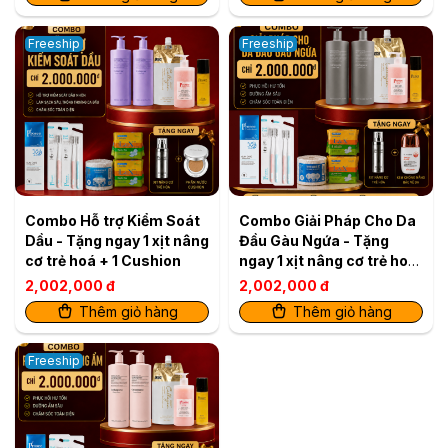
cơ trẻ hoá
Freeship
Freeship
Combo Hỗ trợ Kiểm Soát
Combo Giải Pháp Cho Da
Dầu - Tặng ngay 1 xịt nâng
Đầu Gàu Ngứa - Tặng
cơ trẻ hoá + 1 Cushion
ngay 1 xịt nâng cơ trẻ hoá
+ 1 kem chống nắng
2,002,000 đ
2,002,000 đ
Thêm giỏ hàng
Thêm giỏ hàng
Freeship