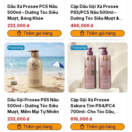
Dầu Xả Prosee PC5 Nâu
Cặp Dầu Gội Xả Prosee
500ml – Dưỡng Tóc Siêu
PS5/PC5 Nâu 500ml –
Mượt, Bóng Khỏe
Dưỡng Tóc Siêu Mượt &
Bóng Khỏe
233,000 đ
466,000 đ
Thêm giỏ hàng
Thêm giỏ hàng
Freeship
Freeship
Dầu Gội Prosee PS5 Nâu
Cặp Gội Xả Prosee
500ml – Dưỡng Tóc Siêu
Sakura Tím PS4/PC4
Mượt, Mềm Mại Tự Nhiên
700ml– Cho Tóc Dầu,
Giảm Bết Dính & Chống
233,000 đ
616,000 đ
Rụng
Thêm giỏ hàng
Thêm giỏ hàng