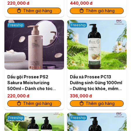
Rụng Tóc
Dành cho tóc dầu, ngăn
220,000 đ
440,000 đ
rụng & dưỡng ẩm
Thêm giỏ hàng
Thêm giỏ hàng
Freeship
Freeship
Dầu gội Prosee PS2
Dầu xả Prosee PC13
Sakura Moisturizing
Dưỡng sinh Gừng 1000ml
500ml – Dành cho tóc
– Dưỡng tóc khỏe, mềm
dầu, ngăn rụng & dưỡng
mượt
220,000 đ
336,000 đ
ẩm
Thêm giỏ hàng
Thêm giỏ hàng
Freeship
Freeship