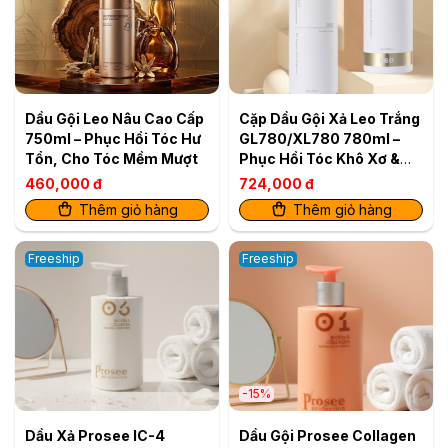
Dầu Gội Leo Nâu Cao Cấp
Cặp Dầu Gội Xả Leo Trắng
750ml – Phục Hồi Tóc Hư
GL780/XL780 780ml –
Tổn, Cho Tóc Mềm Mượt
Phục Hồi Tóc Khô Xơ &
Tăng Độ Bóng Mượt
460,000 đ
724,000 đ
Thêm giỏ hàng
Thêm giỏ hàng
Freeship
Freeship
-15%
Dầu Xả Prosee IC-4
Dầu Gội Prosee Collagen