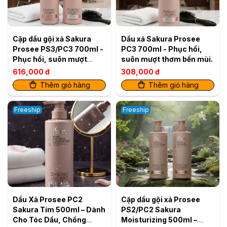
Cặp dầu gội xả Sakura
Dầu xả Sakura Prosee
Prosee PS3/PC3 700ml -
PC3 700ml - Phục hồi,
Phục hồi, suôn mượt
suôn mượt thơm bền mùi.
thơm bền mùi.
616,000 đ
308,000 đ
Thêm giỏ hàng
Thêm giỏ hàng
Freeship
Freeship
Dầu Xả Prosee PC2
Cặp dầu gội xả Prosee
Sakura Tím 500ml – Dành
PS2/PC2 Sakura
Cho Tóc Dầu, Chống
Moisturizing 500ml –