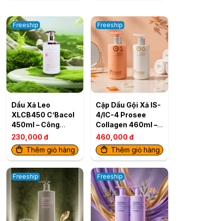
Freeship
Freeship
Dầu Xả Leo
Cặp Dầu Gội Xả IS-
XLCB450 C’Bacol
4/IC-4 Prosee
450ml – Công
Collagen 460ml –
Thức Siêu Mềm
Phục Hồi Tóc Khô
230,000 đ
460,000 đ
Mượt Cho Tóc
Xơ, Chẻ Ngọn &
Thêm giỏ hàng
Thêm giỏ hàng
Khỏe Bóng
Gãy Rụng
Freeship
Freeship