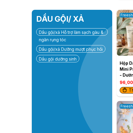
Cushion
nâng c
Freesh
DẦU GỘI/ XẢ
Dầu gội/xả Hỗ trợ làm sạch gàu &
ngăn rụng tóc
Dầu gội/xả Dưỡng mượt phục hồi
Dầu gội dưỡng sinh
Hộp Dầu Gội/Xả
Mini Pr
- Dưỡng Ẩm Phục
Hồi
96,00
T
Freesh