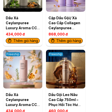
Dầu Xả
Cặp Dầu Gội/ Xả
Ceylanpuree
Cao Cấp Collagen
Luxury Aroma CC5
Ceylanpuree
1000ml – Giải Pháp
Luxury Aroma
434,000 đ
868,000 đ
Cho Da Đầu Gàu
CS4/CC4 1000ml –
Thêm giỏ hàng
Thêm giỏ hàng
Ngứa, Tóc Khô Xơ
Kiểm Soát Dầu
Freeship
Freeship
Dầu Xả
Dầu Gội Leo Nâu
Ceylanpuree
Cao Cấp 750ml –
Luxury Aroma CC6
Phục Hồi Tóc Hư
– Phục Hồi &
Tổn, Cho Tóc Mềm
434,000 đ
460,000 đ