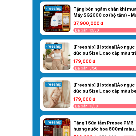
Freeship
Tặng bồn ngâm chân khi mu
Máy SG2000 cơ (bộ tắm) – M
Thủy Liệu Pháp
37,900,000 đ
Đã bán: 10/50
Freeship
[Freeship] [Hotdeal]Áo ngực
đúc su Size L cao cấp màu tr
029AT
179,000 đ
Đã bán: 3/50
Freeship
[Freeship] [Hotdeal]Áo ngực
đúc su Size L cao cấp màu b
029AT
179,000 đ
Đã bán: 11/50
Freeship
Tặng 1 Sữa tắm Prosee PM6
hương nước hoa 800ml màu
vàng khi Mua 1 Cặp Dầu Gội/Xả