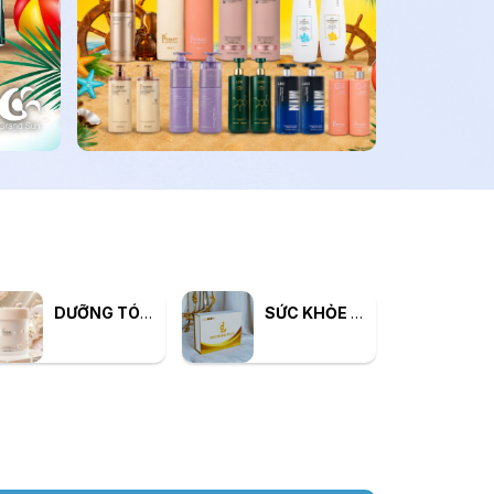
DƯỠNG TÓC - TẠO KIỂU TÓC
SỨC KHỎE & TIÊU DÙNG