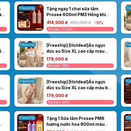
Freeship
Fr
a
Tặng ngay 1 chai sữa tắm
áy
Prosee 600ml PM3 Hồng khi
mua 1 Cặp dầu gội xả Prosee
414,000 đ
460,000 đ
-10%
PS2/PC2 Sakura Moisturizing
Đã bán: 21/100
500ml – KHỬ MÙI MỒ HÔI DẦU-
MIỄN PHÍ SHIP
Freeship
Fr
[Freeship] [Hotdeal]Áo ngực
ắng
đúc su Size XL cao cấp màu
trắng 029AT
179,000 đ
Đã bán: 1/50
Freeship
Fr
[Freeship] [Hotdeal]Áo ngực
e
đúc su Size XL cao cấp màu be
029AT
179,000 đ
Đã bán: 4/50
Freeship
Fr
Tặng 1 Sữa tắm Prosee PM6
hương nước hoa 800ml màu
vàng khi Mua 1 Cặp Dầu Gội/ Xả