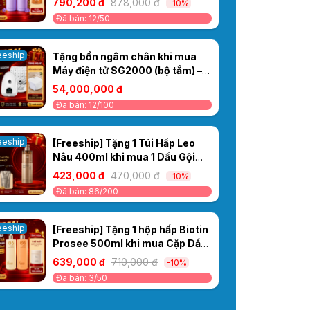
790,200 đ
878,000 đ
-10%
Collagen Ceylanpuree Luxury
Đã bán: 12/50
Aroma CS4/CC4 1000ml – Kiểm
Soát Dầu
eeship
Tặng bồn ngâm chân khi mua
Máy điện tử SG2000 (bộ tắm) –
Máy Thủy Liệu Pháp
54,000,000 đ
Đã bán: 12/100
eeship
[Freeship] Tặng 1 Túi Hấp Leo
Nâu 400ml khi mua 1 Dầu Gội
Leo Nâu Cao Cấp 750ml – Phục
423,000 đ
470,000 đ
-10%
Hồi Tóc Hư Tổn, Cho Tóc Mềm
Đã bán: 86/200
Mượt
eeship
[Freeship] Tặng 1 hộp hấp Biotin
Prosee 500ml khi mua Cặp Dầu
Gội Xả Prosee Collagen IS-1/IC-
639,000 đ
710,000 đ
-10%
1 730ml – Phục Hồi Tóc Khô Xơ,
Đã bán: 3/50
Chẻ Ngọn & Gãy Rụng