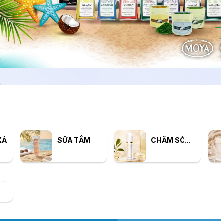
XẢ
SỮA TẮM
CHĂM SÓC DA
THUỶ LIỆU PHÁP