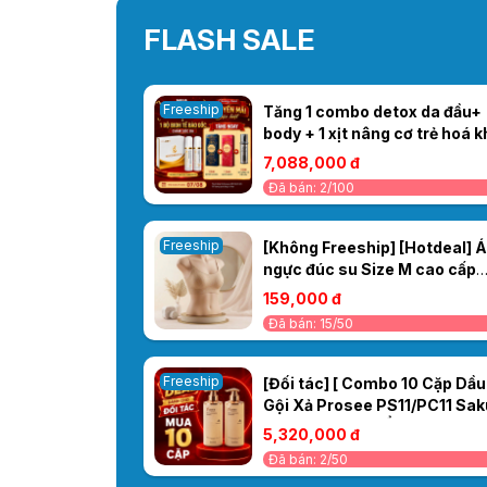
FLASH SALE
Freeship
Tăng 1 combo detox da đầu+
body + 1 xịt nâng cơ trẻ hoá k
mua Combo 1 BiotinDH Plus +
7,088,000 đ
bộ tế bào gốc
Đã bán: 2/100
Freeship
[Không Freeship] [Hotdeal] 
ngực đúc su Size M cao cấp
màu Be- 5078A
159,000 đ
Đã bán: 15/50
Freeship
[Đối tác] [ Combo 10 Cặp Dầu
Gội Xả Prosee PS11/PC11 Sak
500ml – Dưỡng Ẩm & Làm Mư
5,320,000 đ
Tóc Tức Thì
Đã bán: 2/50