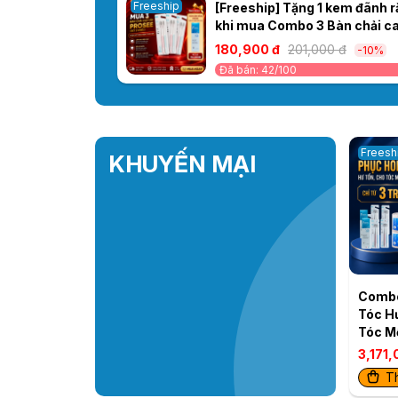
Freeship
[Freeship] Tặng 1 kem đãnh 
khi mua Combo 3 Bàn chải c
cấp Prosee BC01 (Vỉ 2 chiếc)
180,900 đ
201,000 đ
-10%
Đã bán: 42/100
Freesh
KHUYẾN MẠI
Combo
Tóc H
Tóc M
Tặng 
3,171,
chống
T
hộp p