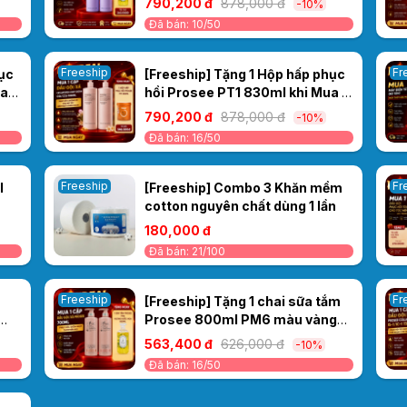
790,200 đ
878,000 đ
-10%
Cao Cấp Collagen Ceylanpuree
Đã bán: 10/50
Luxury Aroma CS4/CC4 1000ml
Khô
– Kiểm Soát Dầu
Freeship
Fr
hục
[Freeship] Tặng 1 Hộp hấp phục
ua
hồi Prosee PT1 830ml khi Mua 1
Cặp Dầu Gội/Xả Ceylanpuree
790,200 đ
878,000 đ
-10%
0ml
Luxury Aroma 1000ml CS6/CC6
Đã bán: 16/50
– Phục Hồi & Dưỡng Ẩm Cho Mái
Tóc Mềm Mượt Chuẩn Salon
Freeship
Fr
l
[Freeship] Combo 3 Khăn mềm
cotton nguyên chất dùng 1 lần
óc
180,000 đ
Đã bán: 21/100
Freeship
Fr
[Freeship] Tặng 1 chai sữa tắm
Prosee 800ml PM6 màu vàng
-4
khi mua 1 Cặp dầu gội xả Sakura
563,400 đ
626,000 đ
-10%
ục
Prosee PS3/PC3 700ml - Phục
Đã bán: 16/50
 Gãy
hồi, suôn mượt thơm bền mùi.