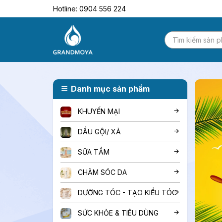
Hotline: 0904 556 224
Danh mục sản phẩm
KHUYẾN MẠI
DẦU GỘI/ XẢ
SỮA TẮM
CHĂM SÓC DA
DƯỠNG TÓC - TẠO KIỂU TÓC
SỨC KHỎE & TIÊU DÙNG