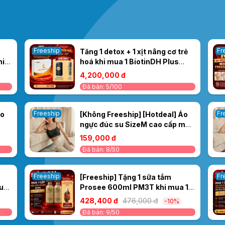
Freeship
Fr
Tăng 1 detox + 1 xịt nâng cơ trẻ
hi
hoá khi mua 1 BiotinDH Plus
 1
Thải Độc Máu Hộp - Hỗ Trợ
4,200,000 đ
Thanh Lọc Cơ Thể & Cải Thiện
Đã bán: 5/100
Sức Khỏe Máu
Freeship
Fr
Áo
[Không Freeship] [Hotdeal] Áo
ngực đúc su SizeM cao cấp màu
đen Size L 5078A
159,000 đ
Đã bán: 8/50
Freeship
Fr
[Freeship] Tặng 1 sữa tắm
ura
Prosee 600ml PM3T khi mua 1
ợt
Cặp dầu gội xả Prosee nâu
428,400 đ
476,000 đ
-10%
500ml PS5/PC5
Đã bán: 9/50