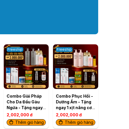
Freeship
Freeship
Combo Giải Pháp
Combo Phục Hồi -
Cho Da Đầu Gàu
Dưỡng Ẩm - Tặng
Ngứa - Tặng ngay 1
ngay 1 xịt nâng cơ
xịt nâng cơ trẻ hoá
trẻ hoá + 1 sữa rửa
2,002,000 đ
2,002,000 đ
+ 1 kem chống
mặt
Thêm giỏ hàng
Thêm giỏ hàng
nắng