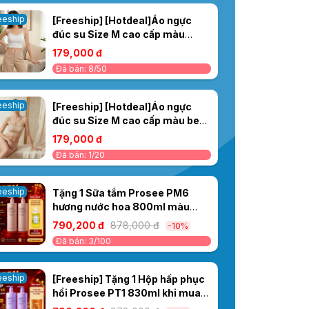
eeship
[Freeship] [Hotdeal]Áo ngực
đúc su Size M cao cấp màu
trắng 029AT
179,000 đ
Đã bán: 8/50
eeship
[Freeship] [Hotdeal]Áo ngực
đúc su Size M cao cấp màu be
029AT
179,000 đ
Đã bán: 1/20
eeship
Tặng 1 Sữa tắm Prosee PM6
hương nước hoa 800ml màu
vàng khi Mua 1 Cặp Dầu Gội/Xả
790,200 đ
878,000 đ
-10%
Ceylanpuree Luxury Aroma
Đã bán: 3/100
1000ml CS6/CC6 – Phục Hồi &
Dưỡng Ẩm Cho Mái Tóc Mềm
Mượt Chuẩn Salon
eeship
[Freeship] Tặng 1 Hộp hấp phục
hồi Prosee PT1 830ml khi mua
Cặp Dầu Gội/ Xả Cao Cấp