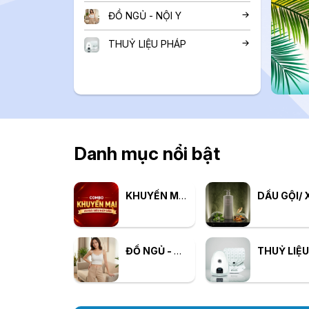
ĐỒ NGỦ - NỘI Y
THUỶ LIỆU PHÁP
Danh mục nổi bật
KHUYẾN MẠI
DẦU GỘI/ 
ĐỒ NGỦ - NỘI Y