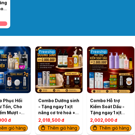
răng
ao
ip
Freeship
Freeship
 Phục Hồi
Combo Dưỡng sinh
Combo Hỗ trợ
ư Tổn, Cho
- Tặng ngay 1 xịt
Kiểm Soát Dầu -
ềm Mượt -
nâng cơ trẻ hoá + 1
Tặng ngay 1 xịt
ngay 1 kem
Mặt Nạ
nâng cơ trẻ hoá + 1
000 đ
2,018,500 đ
2,002,000 đ
 nắng BB + 1
Cushion
hêm giỏ hàng
Thêm giỏ hàng
Thêm giỏ hàng
hấn nước