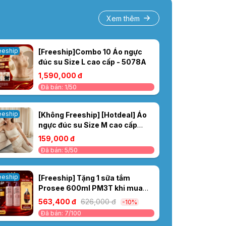
Xem thêm
eeship
[Freeship]Combo 10 Áo ngực
đúc su Size L cao cấp - 5078A
1,590,000 đ
Đã bán: 1/50
eeship
[Không Freeship] [Hotdeal] Áo
ngực đúc su Size M cao cấp
màu trắng 5078T
159,000 đ
Đã bán: 5/50
eeship
[Freeship] Tặng 1 sữa tắm
Prosee 600ml PM3T khi mua
Cặp Gội Xả Prosee Sakura Tím
563,400 đ
626,000 đ
-10%
PS4/PC4 700ml– Cho Tóc Dầu,
Đã bán: 7/100
Giảm Bết Dính & Chống Rụng